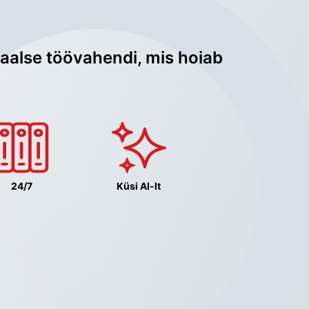
aalse töövahendi, mis hoiab 
24/7
Küsi AI-lt