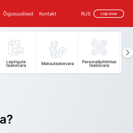
Õigusuudised
Kontakt
RUS
Logi sisse
Lepingute
Personalijuhtimise
Raam
Maksuteabevara
teabevara
teabevara
t
ra?