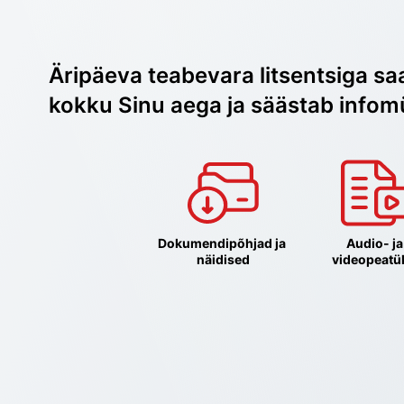
Äripäeva teabevara litsentsiga sa
kokku Sinu aega ja säästab infom
Dokumendipõhjad ja 
Audio- ja 
näidised
videopeatü