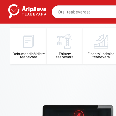
Äripäeva Teabevara ja Nõuandekeskus
Dokumendinäidiste
Ehituse
Finantsjuhtimise
teabevara
teabevara
teabevara