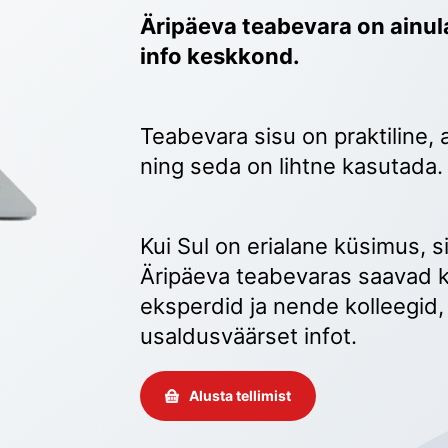
Äripäeva teabevara on ainula
info keskkond.
Teabevara sisu on praktiline, 
ning seda on lihtne kasutada.
Kui Sul on erialane küsimus, sii
Äripäeva teabevaras saavad k
eksperdid ja nende kolleegid, 
usaldusväärset infot. 
Alusta tellimist