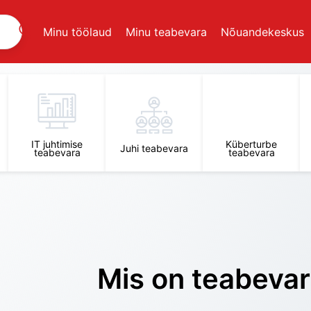
Minu töölaud
Minu teabevara
Nõuandekeskus
IT juhtimise
Küberturbe
Juhi teabevara
teabevara
teabevara
Mis on teabeva