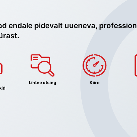
ad endale pidevalt uueneva, profession
ürast.
Lihtne otsing
Kiire
kid