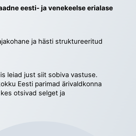
adne eesti- ja venekeelse erialase 
ajakohane ja hästi struktureeritud 
 
s leiad just siit sobiva vastuse. 
okku Eesti parimad ärivaldkonna 
kes otsivad selget ja 