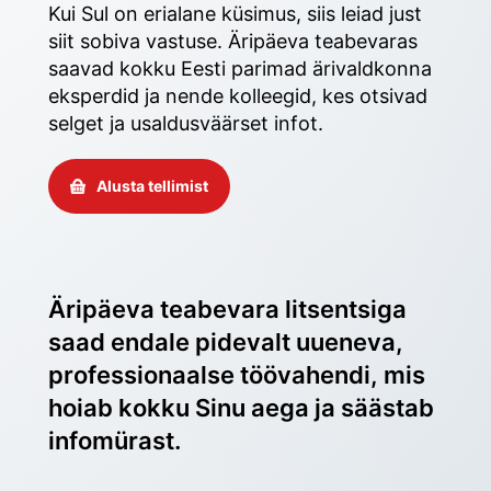
Kui Sul on erialane küsimus, siis leiad just 
siit sobiva vastuse. Äripäeva teabevaras 
saavad kokku Eesti parimad ärivaldkonna 
eksperdid ja nende kolleegid, kes otsivad 
selget ja usaldusväärset infot. 
Alusta tellimist
Äripäeva teabevara litsentsiga 
saad endale pidevalt uueneva, 
professionaalse töövahendi, mis 
hoiab kokku Sinu aega ja säästab 
infomürast.