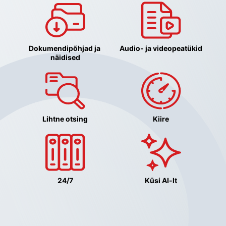
Dokumendipõhjad ja 
Audio- ja videopeatükid
näidised
Lihtne otsing
Kiire
24/7
Küsi AI-lt