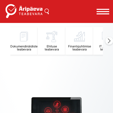
Äripäeva Teabevara ja Nõuandekeskus
Dokumendinäidiste
Ehituse
Finantsjuhtimise
IT juhtimi
teabevara
teabevara
teabevara
teabevar