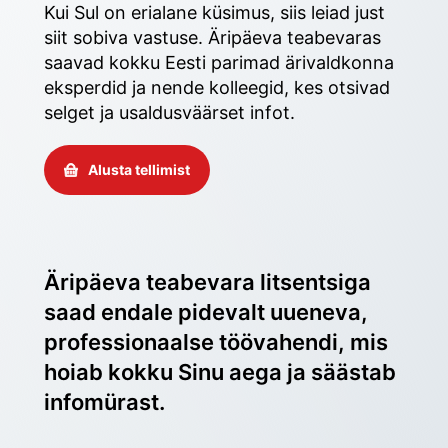
Kui Sul on erialane küsimus, siis leiad just 
siit sobiva vastuse. Äripäeva teabevaras 
saavad kokku Eesti parimad ärivaldkonna 
eksperdid ja nende kolleegid, kes otsivad 
selget ja usaldusväärset infot. 
Alusta tellimist
Äripäeva teabevara litsentsiga 
saad endale pidevalt uueneva, 
professionaalse töövahendi, mis 
hoiab kokku Sinu aega ja säästab 
infomürast.