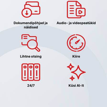
Dokumendipõhjad ja 
Audio- ja videopeatükid
näidised
Lihtne otsing
Kiire
24/7
Küsi AI-lt