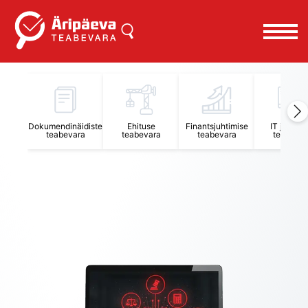
Äripäeva Teabevara ja Nõuandekeskus
Dokumendinäidiste
Ehituse
Finantsjuhtimise
IT juhtimi
teabevara
teabevara
teabevara
teabevar