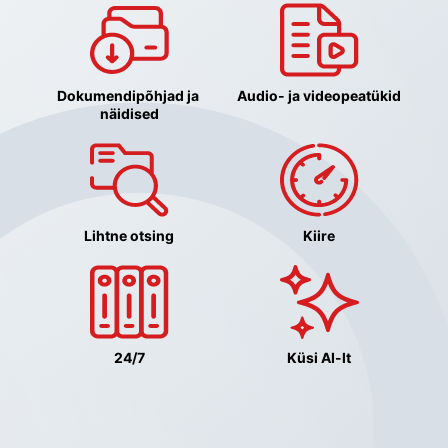
Dokumendipõhjad ja 
Audio- ja videopeatükid
näidised
Lihtne otsing
Kiire
24/7
Küsi AI-lt