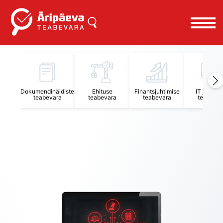
Äripäeva Teabevara ja Nõuandekeskus
Dokumendinäidiste
Ehituse
Finantsjuhtimise
IT juhtimi
teabevara
teabevara
teabevara
teabevar