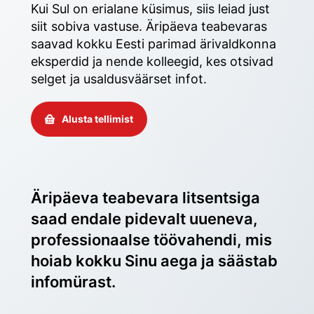
Kui Sul on erialane küsimus, siis leiad just 
siit sobiva vastuse. Äripäeva teabevaras 
saavad kokku Eesti parimad ärivaldkonna 
eksperdid ja nende kolleegid, kes otsivad 
selget ja usaldusväärset infot. 
Alusta tellimist
Äripäeva teabevara litsentsiga 
saad endale pidevalt uueneva, 
professionaalse töövahendi, mis 
hoiab kokku Sinu aega ja säästab 
infomürast.