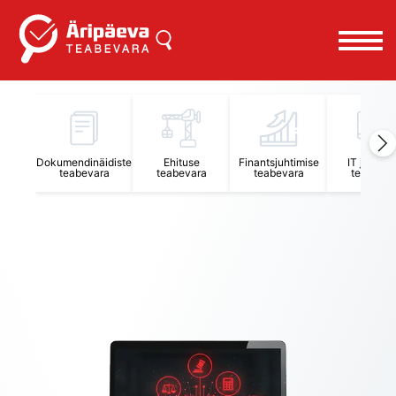
Äripäeva Teabevara ja Nõuandekeskus
Dokumendinäidiste
Ehituse
Finantsjuhtimise
IT juhtimi
teabevara
teabevara
teabevara
teabevar