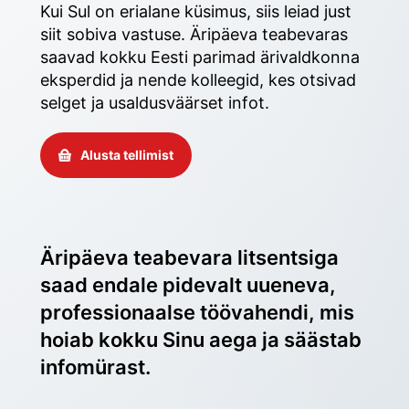
Kui Sul on erialane küsimus, siis leiad just 
siit sobiva vastuse. Äripäeva teabevaras 
saavad kokku Eesti parimad ärivaldkonna 
eksperdid ja nende kolleegid, kes otsivad 
selget ja usaldusväärset infot. 
Alusta tellimist
Äripäeva teabevara litsentsiga 
saad endale pidevalt uueneva, 
professionaalse töövahendi, mis 
hoiab kokku Sinu aega ja säästab 
infomürast.