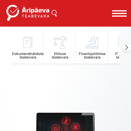
Äripäeva Teabevara ja Nõuandekeskus
Dokumendinäidiste
Ehituse
Finantsjuhtimise
IT juhtimi
teabevara
teabevara
teabevara
teabevar