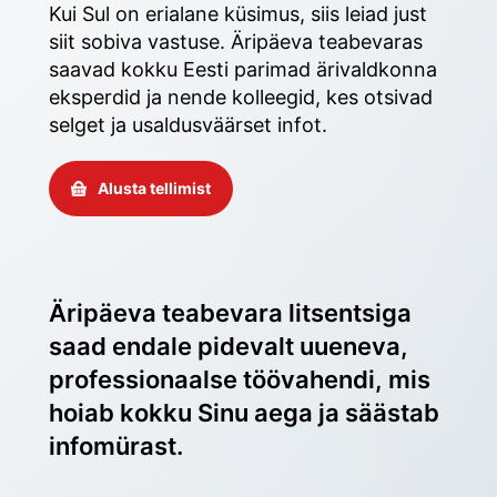
Kui Sul on erialane küsimus, siis leiad just 
siit sobiva vastuse. Äripäeva teabevaras 
saavad kokku Eesti parimad ärivaldkonna 
eksperdid ja nende kolleegid, kes otsivad 
selget ja usaldusväärset infot. 
Alusta tellimist
Äripäeva teabevara litsentsiga 
saad endale pidevalt uueneva, 
professionaalse töövahendi, mis 
hoiab kokku Sinu aega ja säästab 
infomürast.