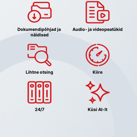
Dokumendipõhjad ja 
Audio- ja videopeatükid
näidised
Lihtne otsing
Kiire
24/7
Küsi AI-lt