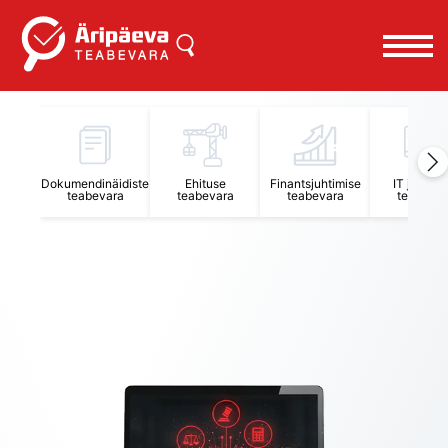
Äripäeva Teabevara ja Nõuandekeskus
Dokumendinäidiste
Ehituse
Finantsjuhtimise
IT juhtimi
teabevara
teabevara
teabevara
teabevar