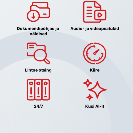
Dokumendipõhjad ja 
Audio- ja videopeatükid
näidised
Lihtne otsing
Kiire
24/7
Küsi AI-lt