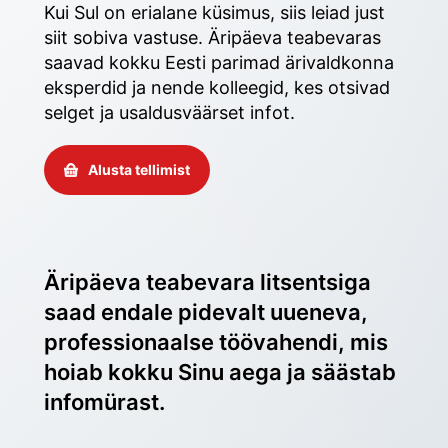
Kui Sul on erialane küsimus, siis leiad just 
siit sobiva vastuse. Äripäeva teabevaras 
saavad kokku Eesti parimad ärivaldkonna 
eksperdid ja nende kolleegid, kes otsivad 
selget ja usaldusväärset infot. 
Alusta tellimist
Äripäeva teabevara litsentsiga 
saad endale pidevalt uueneva, 
professionaalse töövahendi, mis 
hoiab kokku Sinu aega ja säästab 
infomürast.