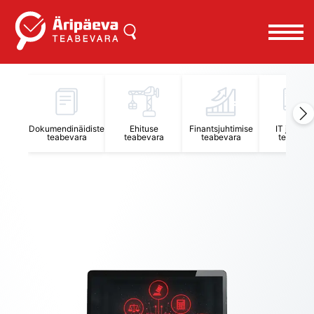
Äripäeva Teabevara ja Nõuandekeskus
Dokumendinäidiste
Ehituse
Finantsjuhtimise
IT juhtimi
teabevara
teabevara
teabevara
teabevar