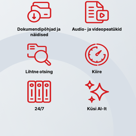
Dokumendipõhjad ja 
Audio- ja videopeatükid
näidised
Lihtne otsing
Kiire
24/7
Küsi AI-lt