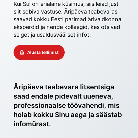
Kui Sul on erialane küsimus, siis leiad just 
siit sobiva vastuse. Äripäeva teabevaras 
saavad kokku Eesti parimad ärivaldkonna 
eksperdid ja nende kolleegid, kes otsivad 
selget ja usaldusväärset infot. 
Alusta tellimist
Äripäeva teabevara litsentsiga 
saad endale pidevalt uueneva, 
professionaalse töövahendi, mis 
hoiab kokku Sinu aega ja säästab 
infomürast.