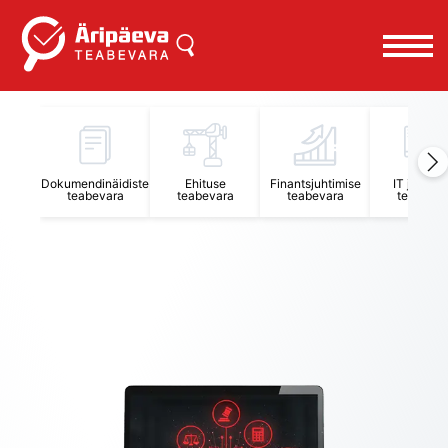
Äripäeva Teabevara ja Nõuandekeskus
Dokumendinäidiste
Ehituse
Finantsjuhtimise
IT juhtimi
teabevara
teabevara
teabevara
teabevar