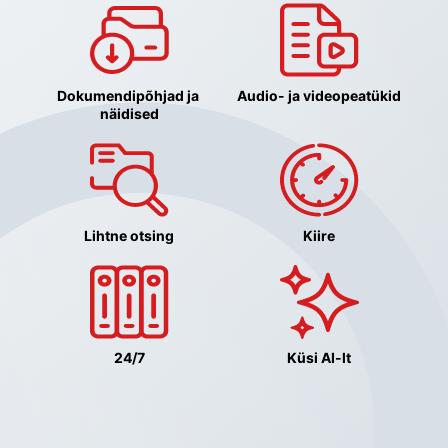
Dokumendipõhjad ja 
Audio- ja videopeatükid
näidised
Lihtne otsing
Kiire
24/7
Küsi AI-lt