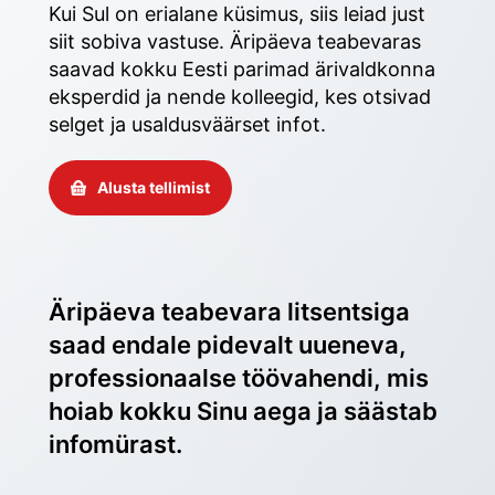
Kui Sul on erialane küsimus, siis leiad just 
siit sobiva vastuse. Äripäeva teabevaras 
saavad kokku Eesti parimad ärivaldkonna 
eksperdid ja nende kolleegid, kes otsivad 
selget ja usaldusväärset infot. 
Alusta tellimist
Äripäeva teabevara litsentsiga 
saad endale pidevalt uueneva, 
professionaalse töövahendi, mis 
hoiab kokku Sinu aega ja säästab 
infomürast.