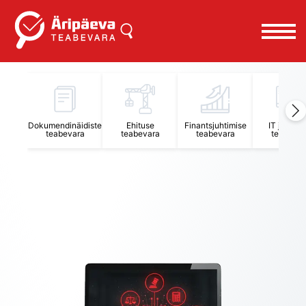
Äripäeva Teabevara ja Nõuandekeskus
Dokumendinäidiste
Ehituse
Finantsjuhtimise
IT juhtimi
teabevara
teabevara
teabevara
teabevar