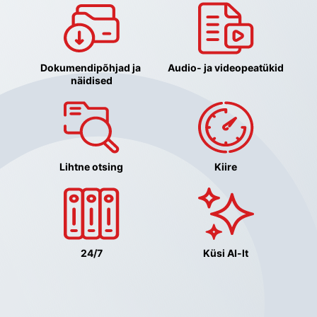
Dokumendipõhjad ja 
Audio- ja videopeatükid
näidised
Lihtne otsing
Kiire
24/7
Küsi AI-lt