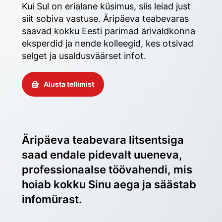
Kui Sul on erialane küsimus, siis leiad just 
siit sobiva vastuse. Äripäeva teabevaras 
saavad kokku Eesti parimad ärivaldkonna 
eksperdid ja nende kolleegid, kes otsivad 
selget ja usaldusväärset infot. 
Alusta tellimist
Äripäeva teabevara litsentsiga 
saad endale pidevalt uueneva, 
professionaalse töövahendi, mis 
hoiab kokku Sinu aega ja säästab 
infomürast.