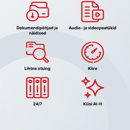
Dokumendipõhjad ja 
Audio- ja videopeatükid
näidised
Lihtne otsing
Kiire
24/7
Küsi AI-lt