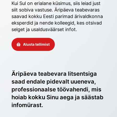
Kui Sul on erialane küsimus, siis leiad just 
siit sobiva vastuse. Äripäeva teabevaras 
saavad kokku Eesti parimad ärivaldkonna 
eksperdid ja nende kolleegid, kes otsivad 
selget ja usaldusväärset infot. 
Alusta tellimist
Äripäeva teabevara litsentsiga 
saad endale pidevalt uueneva, 
professionaalse töövahendi, mis 
hoiab kokku Sinu aega ja säästab 
infomürast.