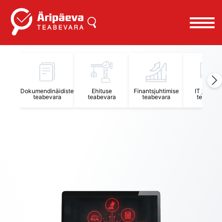
Äripäeva Teabevara ja Nõuandekeskus
Dokumendinäidiste
Ehituse
Finantsjuhtimise
IT juhtimi
teabevara
teabevara
teabevara
teabevar