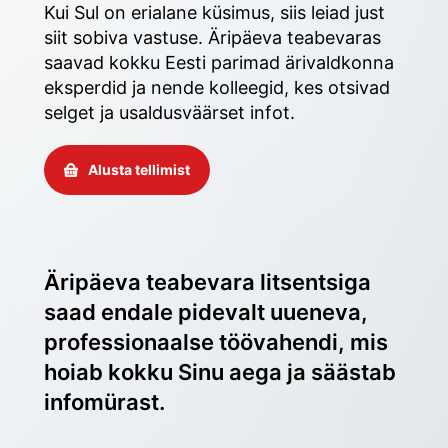
Kui Sul on erialane küsimus, siis leiad just 
siit sobiva vastuse. Äripäeva teabevaras 
saavad kokku Eesti parimad ärivaldkonna 
eksperdid ja nende kolleegid, kes otsivad 
selget ja usaldusväärset infot. 
Alusta tellimist
Äripäeva teabevara litsentsiga 
saad endale pidevalt uueneva, 
professionaalse töövahendi, mis 
hoiab kokku Sinu aega ja säästab 
infomürast.