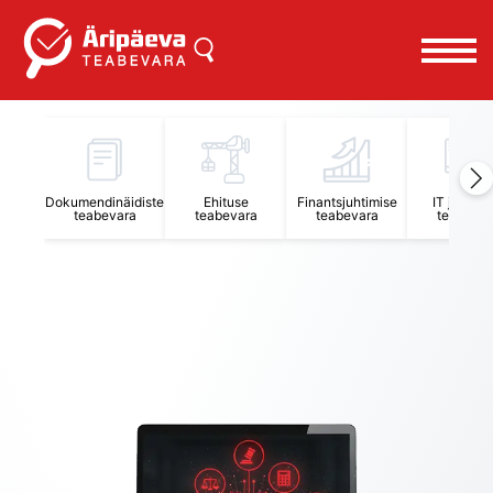
Äripäeva Teabevara ja Nõuandekeskus
Dokumendinäidiste
Ehituse
Finantsjuhtimise
IT juhtimi
teabevara
teabevara
teabevara
teabevar