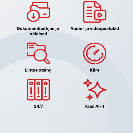
Dokumendipõhjad ja 
Audio- ja videopeatükid
näidised
Lihtne otsing
Kiire
24/7
Küsi AI-lt