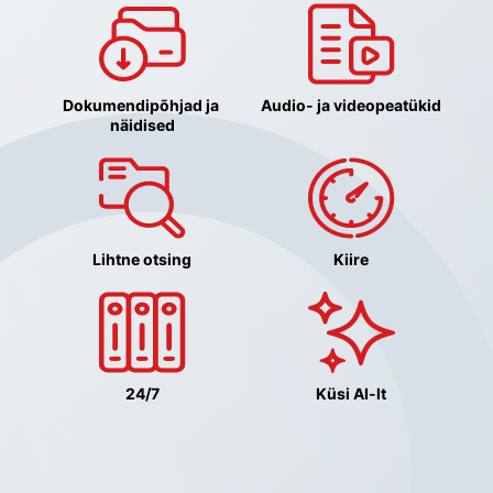
Dokumendipõhjad ja 
Audio- ja videopeatükid
näidised
Lihtne otsing
Kiire
24/7
Küsi AI-lt