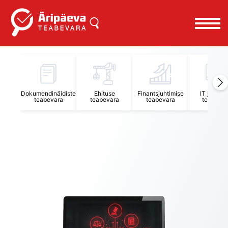
Äripäeva Teabevara ja Nõuandekeskus
Dokumendinäidiste
Ehituse
Finantsjuhtimise
IT juhtimi
teabevara
teabevara
teabevara
teabevar