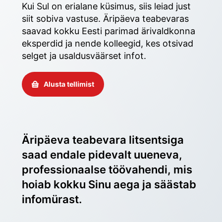
Kui Sul on erialane küsimus, siis leiad just 
siit sobiva vastuse. Äripäeva teabevaras 
saavad kokku Eesti parimad ärivaldkonna 
eksperdid ja nende kolleegid, kes otsivad 
selget ja usaldusväärset infot. 
Alusta tellimist
Äripäeva teabevara litsentsiga 
saad endale pidevalt uueneva, 
professionaalse töövahendi, mis 
hoiab kokku Sinu aega ja säästab 
infomürast.