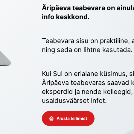
Äripäeva teabevara on ainula
info keskkond.
Teabevara sisu on praktiline, 
ning seda on lihtne kasutada.
Kui Sul on erialane küsimus, sii
Äripäeva teabevaras saavad k
eksperdid ja nende kolleegid, 
usaldusväärset infot. 
Alusta tellimist