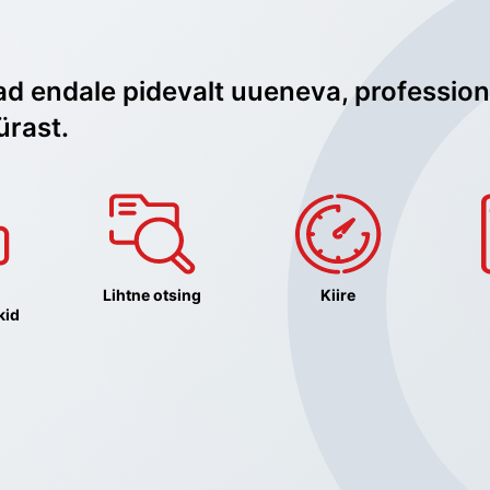
ad endale pidevalt uueneva, profession
ürast.
Lihtne otsing
Kiire
kid