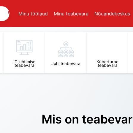
Minu töölaud
Minu teabevara
Nõuandekeskus
IT juhtimise
Küberturbe
Juhi teabevara
teabevara
teabevara
Mis on teabeva