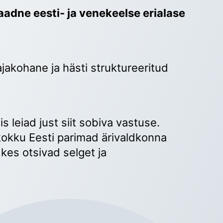
adne eesti- ja venekeelse erialase 
ajakohane ja hästi struktureeritud 
 
s leiad just siit sobiva vastuse. 
okku Eesti parimad ärivaldkonna 
kes otsivad selget ja 