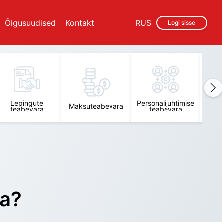
Õigusuudised
Kontakt
RUS
Logi sisse
Lepingute
Personalijuhtimise
Raam
Maksuteabevara
teabevara
teabevara
t
ra?