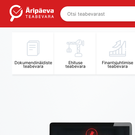
Äripäeva Teabevara ja Nõuandekeskus
Dokumendinäidiste
Ehituse
Finantsjuhtimise
teabevara
teabevara
teabevara