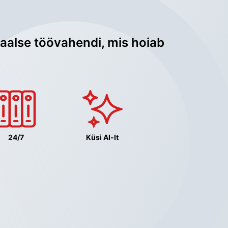
aalse töövahendi, mis hoiab 
24/7
Küsi AI-lt