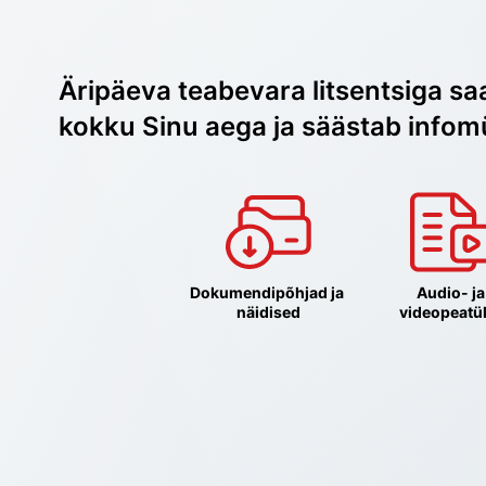
Äripäeva teabevara litsentsiga sa
kokku Sinu aega ja säästab infom
Dokumendipõhjad ja 
Audio- ja 
näidised
videopeatü