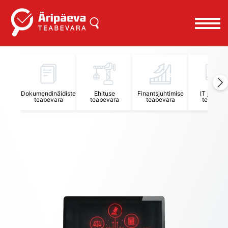
Äripäeva Teabevara ja Nõuandekeskus
Dokumendinäidiste
Ehituse
Finantsjuhtimise
IT juhtimi
teabevara
teabevara
teabevara
teabevar