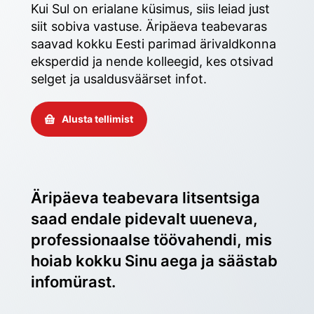
Kui Sul on erialane küsimus, siis leiad just 
siit sobiva vastuse. Äripäeva teabevaras 
saavad kokku Eesti parimad ärivaldkonna 
eksperdid ja nende kolleegid, kes otsivad 
selget ja usaldusväärset infot. 
Alusta tellimist
Äripäeva teabevara litsentsiga 
saad endale pidevalt uueneva, 
professionaalse töövahendi, mis 
hoiab kokku Sinu aega ja säästab 
infomürast.