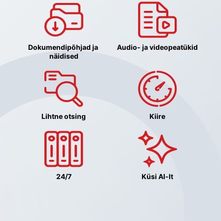
Dokumendipõhjad ja 
Audio- ja videopeatükid
näidised
Lihtne otsing
Kiire
24/7
Küsi AI-lt