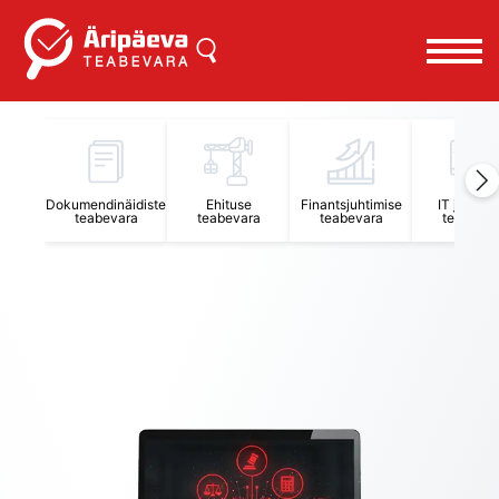
Äripäeva Teabevara ja Nõuandekeskus
Dokumendinäidiste
Ehituse
Finantsjuhtimise
IT juhtimi
teabevara
teabevara
teabevara
teabevar