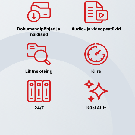
Dokumendipõhjad ja 
Audio- ja videopeatükid
näidised
Lihtne otsing
Kiire
24/7
Küsi AI-lt