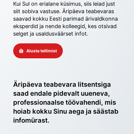
Kui Sul on erialane küsimus, siis leiad just 
siit sobiva vastuse. Äripäeva teabevaras 
saavad kokku Eesti parimad ärivaldkonna 
eksperdid ja nende kolleegid, kes otsivad 
selget ja usaldusväärset infot. 
Alusta tellimist
Äripäeva teabevara litsentsiga 
saad endale pidevalt uueneva, 
professionaalse töövahendi, mis 
hoiab kokku Sinu aega ja säästab 
infomürast.