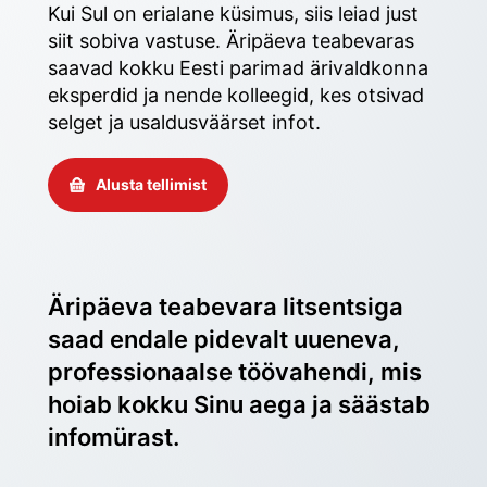
Kui Sul on erialane küsimus, siis leiad just 
siit sobiva vastuse. Äripäeva teabevaras 
saavad kokku Eesti parimad ärivaldkonna 
eksperdid ja nende kolleegid, kes otsivad 
selget ja usaldusväärset infot. 
Alusta tellimist
Äripäeva teabevara litsentsiga 
saad endale pidevalt uueneva, 
professionaalse töövahendi, mis 
hoiab kokku Sinu aega ja säästab 
infomürast.