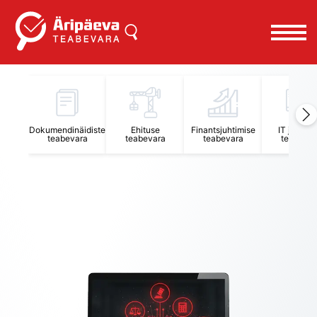
Äripäeva Teabevara ja Nõuandekeskus
Dokumendinäidiste
Ehituse
Finantsjuhtimise
IT juhtimi
teabevara
teabevara
teabevara
teabevar