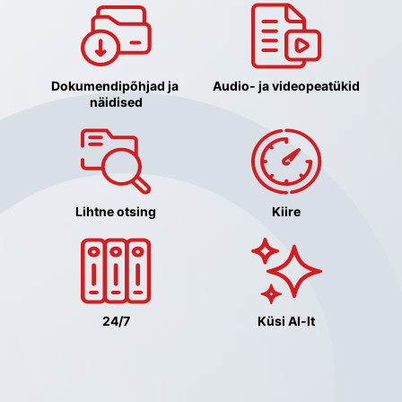
Dokumendipõhjad ja 
Audio- ja videopeatükid
näidised
Lihtne otsing
Kiire
24/7
Küsi AI-lt