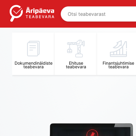
Äripäeva Teabevara ja Nõuandekeskus
Dokumendinäidiste
Ehituse
Finantsjuhtimise
teabevara
teabevara
teabevara