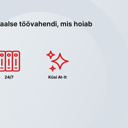
aalse töövahendi, mis hoiab 
24/7
Küsi AI-lt