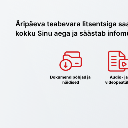
Äripäeva teabevara litsentsiga sa
kokku Sinu aega ja säästab infom
Dokumendipõhjad ja 
Audio- ja 
näidised
videopeatü