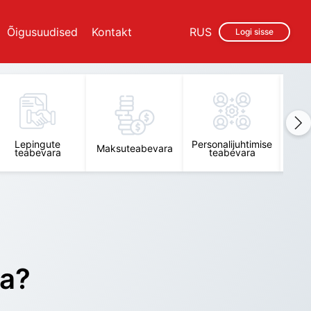
Õigusuudised
Kontakt
RUS
Logi sisse
Lepingute
Personalijuhtimise
Raam
Maksuteabevara
teabevara
teabevara
t
ra?