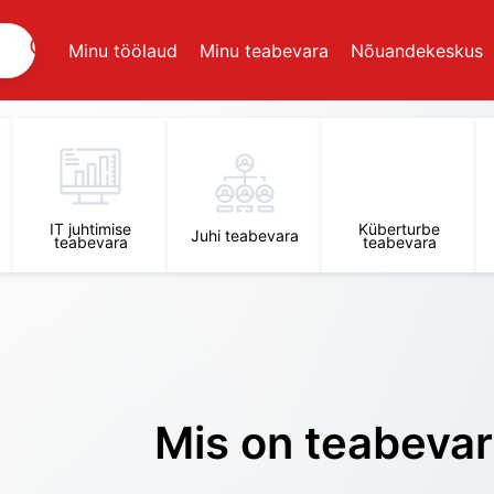
Minu töölaud
Minu teabevara
Nõuandekeskus
IT juhtimise
Küberturbe
Juhi teabevara
teabevara
teabevara
Mis on teabeva