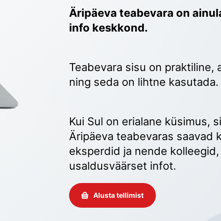
Äripäeva teabevara on ainula
info keskkond.
Teabevara sisu on praktiline, 
ning seda on lihtne kasutada.
Kui Sul on erialane küsimus, sii
Äripäeva teabevaras saavad k
eksperdid ja nende kolleegid, 
usaldusväärset infot. 
Alusta tellimist