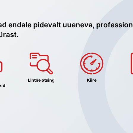
ad endale pidevalt uueneva, profession
ürast.
Lihtne otsing
Kiire
kid