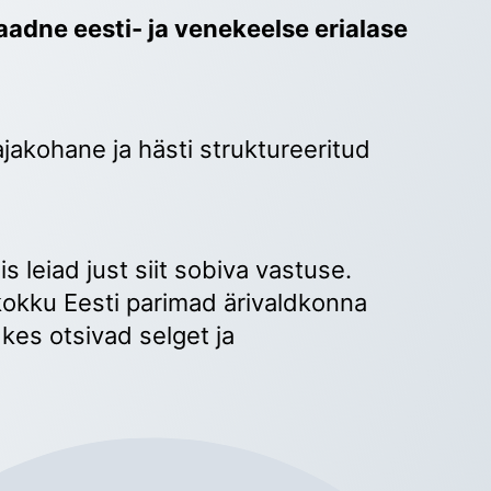
adne eesti- ja venekeelse erialase 
ajakohane ja hästi struktureeritud 
 
s leiad just siit sobiva vastuse. 
okku Eesti parimad ärivaldkonna 
kes otsivad selget ja 