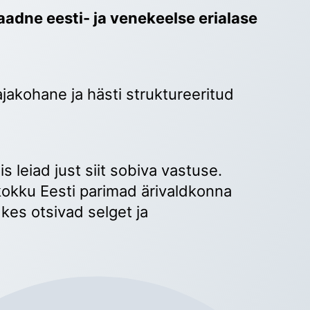
adne eesti- ja venekeelse erialase 
ajakohane ja hästi struktureeritud 
 
s leiad just siit sobiva vastuse. 
okku Eesti parimad ärivaldkonna 
kes otsivad selget ja 