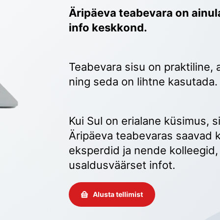
Äripäeva teabevara on ainula
info keskkond.
Teabevara sisu on praktiline, 
ning seda on lihtne kasutada.
Kui Sul on erialane küsimus, sii
Äripäeva teabevaras saavad k
eksperdid ja nende kolleegid, 
usaldusväärset infot. 
Alusta tellimist