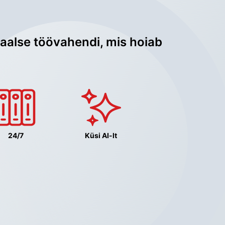
aalse töövahendi, mis hoiab 
24/7
Küsi AI-lt