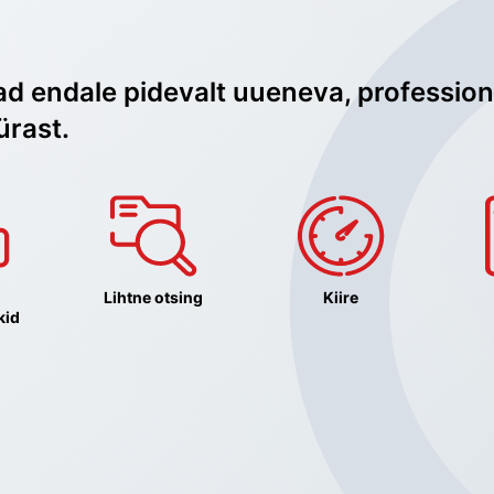
ad endale pidevalt uueneva, profession
ürast.
Lihtne otsing
Kiire
kid