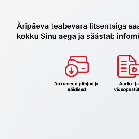
Äripäeva teabevara litsentsiga sa
kokku Sinu aega ja säästab infom
Dokumendipõhjad ja 
Audio- ja 
näidised
videopeatü