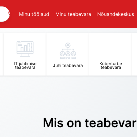
Minu töölaud
Minu teabevara
Nõuandekeskus
IT juhtimise
Küberturbe
Juhi teabevara
teabevara
teabevara
Mis on teabeva