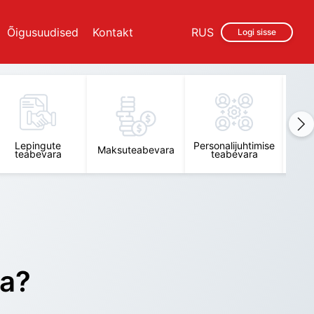
Õigusuudised
Kontakt
RUS
Logi sisse
Lepingute
Personalijuhtimise
Raam
Maksuteabevara
teabevara
teabevara
t
ra?