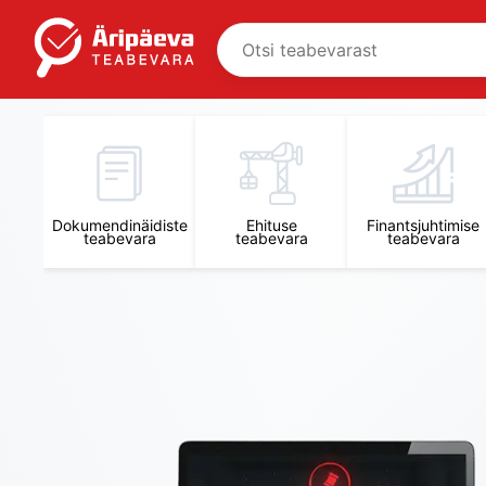
Äripäeva Teabevara ja Nõuandekeskus
Dokumendinäidiste
Ehituse
Finantsjuhtimise
teabevara
teabevara
teabevara