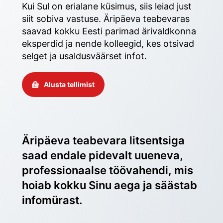
Kui Sul on erialane küsimus, siis leiad just 
siit sobiva vastuse. Äripäeva teabevaras 
saavad kokku Eesti parimad ärivaldkonna 
eksperdid ja nende kolleegid, kes otsivad 
selget ja usaldusväärset infot. 
Alusta tellimist
Äripäeva teabevara litsentsiga 
saad endale pidevalt uueneva, 
professionaalse töövahendi, mis 
hoiab kokku Sinu aega ja säästab 
infomürast.