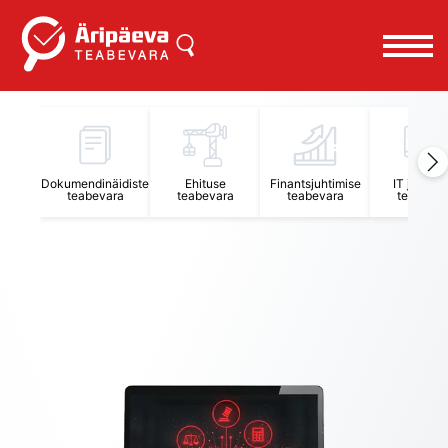
Äripäeva Teabevara ja Nõuandekeskus
Dokumendinäidiste
Ehituse
Finantsjuhtimise
IT juhtimi
teabevara
teabevara
teabevara
teabevar