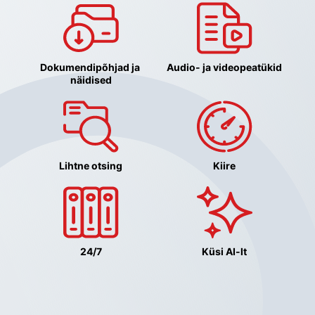
Dokumendipõhjad ja 
Audio- ja videopeatükid
näidised
Lihtne otsing
Kiire
24/7
Küsi AI-lt