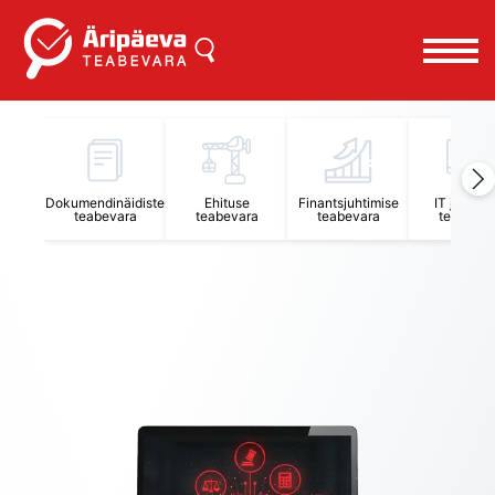
Äripäeva Teabevara ja Nõuandekeskus
Dokumendinäidiste
Ehituse
Finantsjuhtimise
IT juhtimi
teabevara
teabevara
teabevara
teabevar