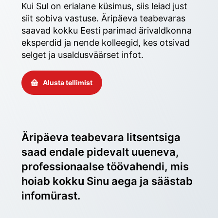
Kui Sul on erialane küsimus, siis leiad just 
siit sobiva vastuse. Äripäeva teabevaras 
saavad kokku Eesti parimad ärivaldkonna 
eksperdid ja nende kolleegid, kes otsivad 
selget ja usaldusväärset infot. 
Alusta tellimist
Äripäeva teabevara litsentsiga 
saad endale pidevalt uueneva, 
professionaalse töövahendi, mis 
hoiab kokku Sinu aega ja säästab 
infomürast.