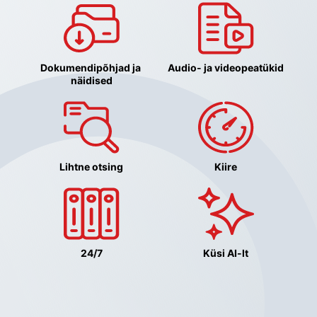
Dokumendipõhjad ja 
Audio- ja videopeatükid
näidised
Lihtne otsing
Kiire
24/7
Küsi AI-lt