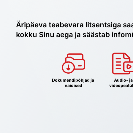
Äripäeva teabevara litsentsiga sa
kokku Sinu aega ja säästab infom
Dokumendipõhjad ja 
Audio- ja 
näidised
videopeatü