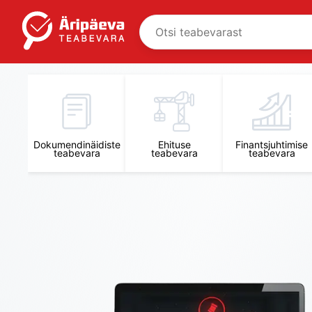
Äripäeva Teabevara ja Nõuandekeskus
Dokumendinäidiste
Ehituse
Finantsjuhtimise
teabevara
teabevara
teabevara