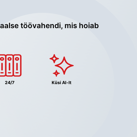
aalse töövahendi, mis hoiab 
24/7
Küsi AI-lt