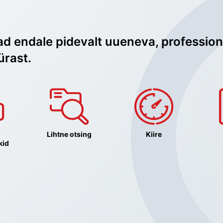
ad endale pidevalt uueneva, profession
ürast.
Lihtne otsing
Kiire
kid