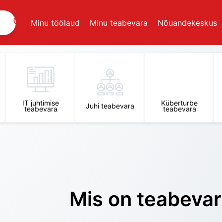
Minu töölaud
Minu teabevara
Nõuandekeskus
IT juhtimise
Küberturbe
Juhi teabevara
teabevara
teabevara
Mis on teabeva