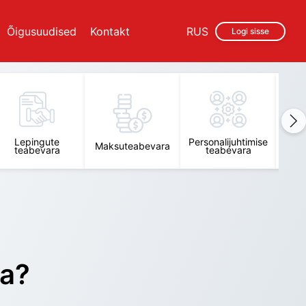
Õigusuudised
Kontakt
RUS
Logi sisse
Lepingute
Personalijuhtimise
Raam
Maksuteabevara
teabevara
teabevara
t
ra?