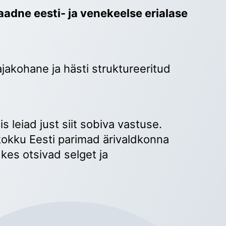
adne eesti- ja venekeelse erialase 
ajakohane ja hästi struktureeritud 
 
s leiad just siit sobiva vastuse. 
okku Eesti parimad ärivaldkonna 
kes otsivad selget ja 