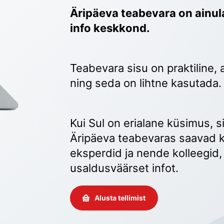
Äripäeva teabevara on ainula
info keskkond.
Teabevara sisu on praktiline, 
ning seda on lihtne kasutada.
Kui Sul on erialane küsimus, sii
Äripäeva teabevaras saavad k
eksperdid ja nende kolleegid, 
usaldusväärset infot. 
Alusta tellimist