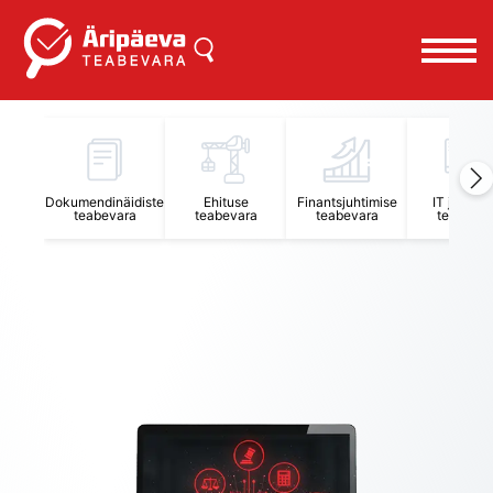
Äripäeva Teabevara ja Nõuandekeskus
Dokumendinäidiste
Ehituse
Finantsjuhtimise
IT juhtimi
teabevara
teabevara
teabevara
teabevar