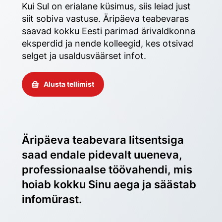
Kui Sul on erialane küsimus, siis leiad just 
siit sobiva vastuse. Äripäeva teabevaras 
saavad kokku Eesti parimad ärivaldkonna 
eksperdid ja nende kolleegid, kes otsivad 
selget ja usaldusväärset infot. 
Alusta tellimist
Äripäeva teabevara litsentsiga 
saad endale pidevalt uueneva, 
professionaalse töövahendi, mis 
hoiab kokku Sinu aega ja säästab 
infomürast.