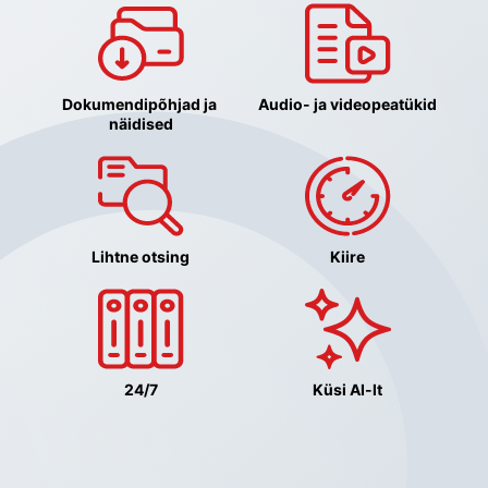
Dokumendipõhjad ja 
Audio- ja videopeatükid
näidised
Lihtne otsing
Kiire
24/7
Küsi AI-lt