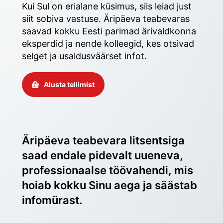
Kui Sul on erialane küsimus, siis leiad just 
siit sobiva vastuse. Äripäeva teabevaras 
saavad kokku Eesti parimad ärivaldkonna 
eksperdid ja nende kolleegid, kes otsivad 
selget ja usaldusväärset infot. 
Alusta tellimist
Äripäeva teabevara litsentsiga 
saad endale pidevalt uueneva, 
professionaalse töövahendi, mis 
hoiab kokku Sinu aega ja säästab 
infomürast.