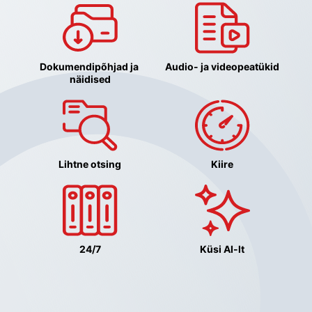
Dokumendipõhjad ja 
Audio- ja videopeatükid
näidised
Lihtne otsing
Kiire
24/7
Küsi AI-lt