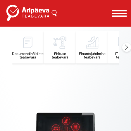
Äripäeva Teabevara ja Nõuandekeskus
Dokumendinäidiste
Ehituse
Finantsjuhtimise
IT juhtimi
teabevara
teabevara
teabevara
teabevar