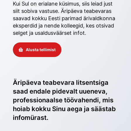
Kui Sul on erialane küsimus, siis leiad just 
siit sobiva vastuse. Äripäeva teabevaras 
saavad kokku Eesti parimad ärivaldkonna 
eksperdid ja nende kolleegid, kes otsivad 
selget ja usaldusväärset infot. 
Alusta tellimist
Äripäeva teabevara litsentsiga 
saad endale pidevalt uueneva, 
professionaalse töövahendi, mis 
hoiab kokku Sinu aega ja säästab 
infomürast.