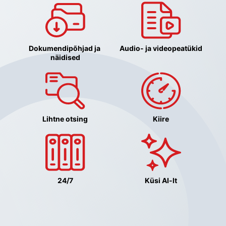
Dokumendipõhjad ja 
Audio- ja videopeatükid
näidised
Lihtne otsing
Kiire
24/7
Küsi AI-lt