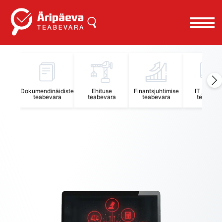
Äripäeva Teabevara ja Nõuandekeskus
Dokumendinäidiste
Ehituse
Finantsjuhtimise
IT juhtimi
teabevara
teabevara
teabevara
teabevar