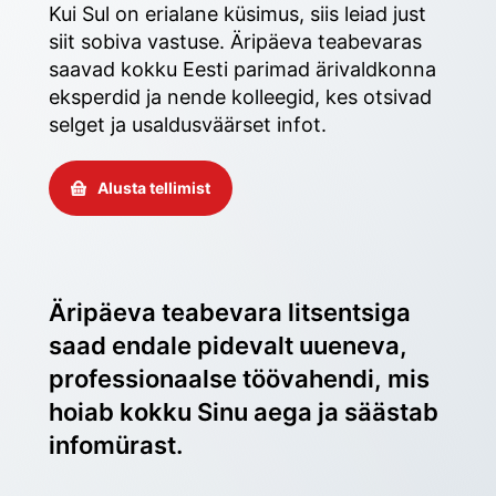
Kui Sul on erialane küsimus, siis leiad just 
siit sobiva vastuse. Äripäeva teabevaras 
saavad kokku Eesti parimad ärivaldkonna 
eksperdid ja nende kolleegid, kes otsivad 
selget ja usaldusväärset infot. 
Alusta tellimist
Äripäeva teabevara litsentsiga 
saad endale pidevalt uueneva, 
professionaalse töövahendi, mis 
hoiab kokku Sinu aega ja säästab 
infomürast.