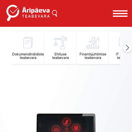
Äripäeva Teabevara ja Nõuandekeskus
Dokumendinäidiste
Ehituse
Finantsjuhtimise
IT juhtimi
teabevara
teabevara
teabevara
teabevar