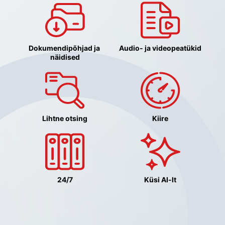
Dokumendipõhjad ja 
Audio- ja videopeatükid
näidised
Lihtne otsing
Kiire
24/7
Küsi AI-lt