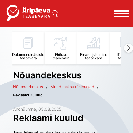
Dokumendinäidiste
Ehituse
Finantsjuhtimise
IT juhtimi
teabevara
teabevara
teabevara
teabevar
Nõuandekeskus
Nõuandekeskus
Muud maksuküsimused
Reklaami kuulud
Anonüümne
, 
05.03.2025
Reklaami kuulud
Tere. Meie ettevõte plaanib sõlmida lepingu 