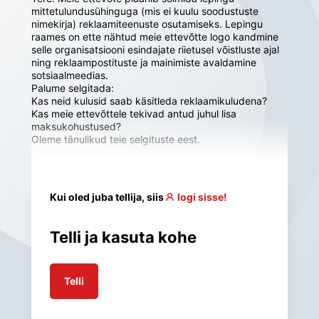
mittetulundusühinguga (mis ei kuulu soodustuste 
nimekirja) reklaamiteenuste osutamiseks. Lepingu 
raames on ette nähtud meie ettevõtte logo kandmine 
selle organisatsiooni esindajate riietusel võistluste ajal 
ning reklaampostituste ja mainimiste avaldamine 
sotsiaalmeedias.

Palume selgitada:

Kas neid kulusid saab käsitleda reklaamikuludena?

Kas meie ettevõttele tekivad antud juhul lisa 
maksukohustused?

Oleme tänulikud teie selgituste eest.
Kui oled juba tellija, siis
logi sisse!
Telli ja kasuta kohe
Telli