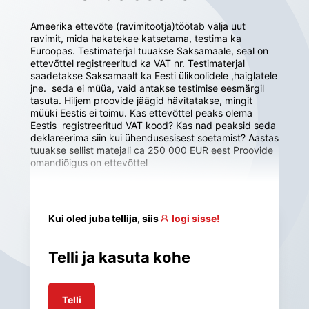
Ameerika ettevõte (ravimitootja)töötab välja uut 
ravimit, mida hakatekae katsetama, testima ka 
Euroopas. Testimaterjal tuuakse Saksamaale, seal on 
ettevõttel registreeritud ka VAT nr. Testimaterjal 
saadetakse Saksamaalt ka Eesti ülikoolidele ,haiglatele 
jne.  seda ei müüa, vaid antakse testimise eesmärgil 
tasuta. Hiljem proovide jäägid hävitatakse, mingit 
müüki Eestis ei toimu. Kas ettevõttel peaks olema 
Eestis  registreeritud VAT kood? Kas nad peaksid seda 
deklareerima siin kui ühendusesisest soetamist? Aastas 
tuuakse sellist matejali ca 250 000 EUR eest Proovide 
omandiõigus on ettevõttel
Kui oled juba tellija, siis
logi sisse!
Telli ja kasuta kohe
Telli