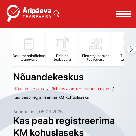
Dokumendinäidiste
Ehituse
Finantsjuhtimise
IT juhtimi
teabevara
teabevara
teabevara
teabevar
Nõuandekeskus
Nõuandekeskus
Rahvusvaheline maksustamine
Kas peab registreerima KM kohuslaseks
Anonüümne
, 
05.03.2025
Kas peab registreerima
KM kohuslaseks