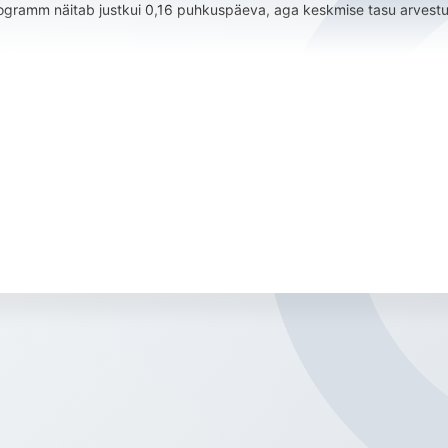
rogramm näitab justkui 0,16 puhkuspäeva, aga keskmise tasu arvestust