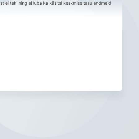
 ei teki ning ei luba ka käsitsi keskmise tasu andmeid 