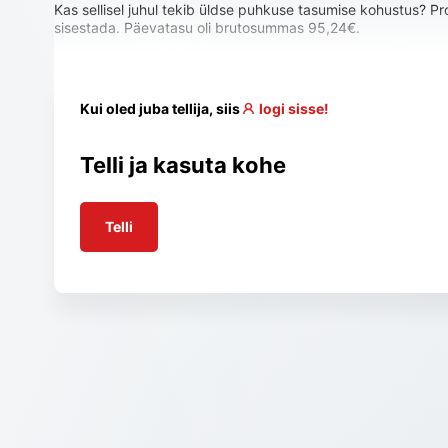
Kas sellisel juhul tekib üldse puhkuse tasumise kohustus? P
sisestada. Päevatasu oli brutosummas 95,24€.
Kui oled juba tellija, siis
logi sisse!
Telli ja kasuta kohe
Telli