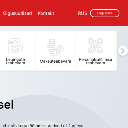
Õigusuudised
Kontakt
RUS
Logi sisse
Lepingute
Personalijuhtimise
Raam
Maksuteabevara
teabevara
teabevara
t
sel
 ehk siis kogu töötamise periood oli 2 päeva.
