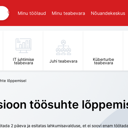
Minu töölaud
Minu teabevara
Nõuandekeskus
IT juhtimise
Küberturbe
Juhi teabevara
teabevara
teabevara
hte lõppemisel
oon töösuhte lõppemi
ötada 2 päeva ja esitatas lahkumisavalduse, et ei soovi enam töötada,