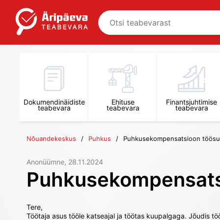
Dokumendinäidiste
Ehituse
Finantsjuhtimise
teabevara
teabevara
teabevara
Nõuandekeskus
Puhkus
Puhkusekompensatsioon töösu
Anonüümne
, 
28.11.2024
Puhkusekompensatsi
Tere,

Töötaja asus tööle katseajal ja töötas kuupalgaga. Jõudis tö