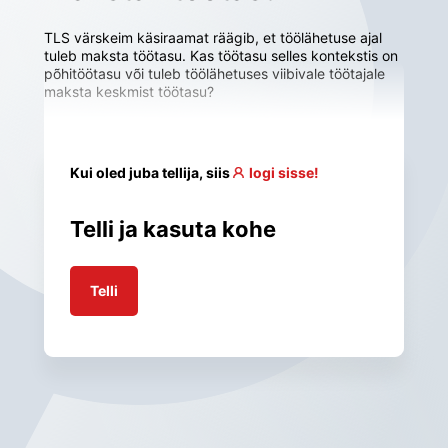
TLS värskeim käsiraamat räägib, et töölähetuse ajal 
tuleb maksta töötasu. Kas töötasu selles kontekstis on 
põhitöötasu või tuleb töölähetuses viibivale töötajale 
maksta keskmist töötasu?
Kui oled juba tellija, siis
logi sisse!
Telli ja kasuta kohe
Telli