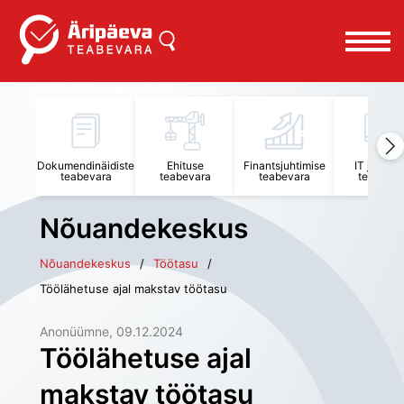
Dokumendinäidiste
Ehituse
Finantsjuhtimise
IT juhtimi
teabevara
teabevara
teabevara
teabevar
Nõuandekeskus
Nõuandekeskus
Töötasu
Töölähetuse ajal makstav töötasu
Anonüümne
, 
09.12.2024
Töölähetuse ajal
makstav töötasu