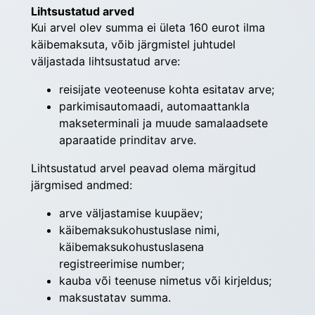
Lihtsustatud arved
Kui arvel olev summa ei ületa 160 eurot ilma 
käibemaksuta, võib järgmistel juhtudel 
väljastada lihtsustatud arve:
reisijate veoteenuse kohta esitatav arve;
parkimisautomaadi, automaattankla
makseterminali ja muude samalaadsete
aparaatide prinditav arve.
Lihtsustatud arvel peavad olema märgitud 
järgmised andmed:
arve väljastamise kuupäev;
käibemaksukohustuslase nimi,
käibemaksukohustuslasena
registreerimise number;
kauba või teenuse nimetus või kirjeldus;
maksustatav summa.