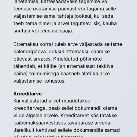
lähetamise, kätte­saadavaks tegemise või 
teenuse osutamise päevast või tagama selle 
väljastamise sama tähtaja jooksul, kui seda 
teeb tema nimel ja arvel tegutsev isik, kauba 
soetaja või teenuse saaja.
Ettemaksu korral tuleb arve väljastada seitsme 
kalendri­päeva jooksul ettemaksu saamise 
päevast arvates. Kirjeldatud põhimõte 
tähendab, et käibe (sh ettemaksust tekkiva 
käibe) toimumisega kaasneb alati ka arve 
väljastamise kohustus.
Kreeditarve
Kui väljastatud arvet muudetakse 
kreeditarvega, peab sellel dokumendil olema 
viide algsele arvele. Kreedit­arvet käsitatakse 
käibemaksuarvestuses tavapärase arvena. 
Järelikult kehtivad sellele dokumendile samad 