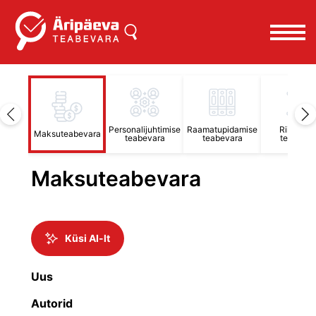
ute
Personalijuhtimise
Raamatupidamise
Riigihan
Maksuteabevara
ara
teabevara
teabevara
teabevar
Maksuteabevara
Küsi AI-lt
Uus
Autorid