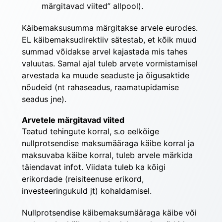
märgitavad viited” allpool).
Käibemaksusumma märgitakse arvele eurodes. 
EL käibemaksudirektiiv sätestab, et kõik muud 
summad võidakse arvel kajastada mis tahes 
valuutas. Samal ajal tuleb arvete vormistamisel 
arvestada ka muude seaduste ja õigusaktide 
nõudeid (nt rahaseadus, raamatupidamise 
seadus jne).
Arvetele märgitavad viited
Teatud tehingute korral, s.o eelkõige 
nullprotsendise maksumääraga käibe korral ja 
maksuvaba käibe korral, tuleb arvele märkida 
täiendavat infot. Viidata tuleb ka kõigi 
erikordade (reisiteenuse erikord, 
investeeringukuld jt) kohaldamisel.
Nullprotsendise käibemaksumääraga käibe või 