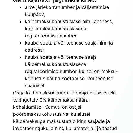
olema kajastatud järgmised andmed:
arve järjekorranumber ja väljastamise
kuupäev;
käibemaksukohustuslase nimi, aadress,
käibemaksu­kohustuslasena
registreerimise number;
kauba soetaja või teenuse saaja nimi ja
aadress;
kauba soetaja või teenuse saaja
käibemaksukohustuslasena
registreerimise number, kui tal on maksu­
kohustus kauba soetamisel või teenuse
saamisel.
Ostja käibemaksunumbrit on vaja EL sisestele ­
tehingutele 0% käibemaksumäära 
kohaldamisel. Samuti on ostjal 
pöördmaksukohustus valiku alusel 
käibemaksuga maksustatud kinnisasjade ja 
investeeringukulla ning kullamaterjali ja teatud 