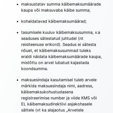
maksustatav summa käibemaksumäärade 
kaupa või maksuvaba käibe summa;
kohaldatavad käibemaksumäärad;
tasumisele kuuluv käibemaksusumma, v.a 
seaduses sätestatud juhtudel (nt 
reisiteenuse erikord). Seadus ei sätesta 
nõuet, et käibemaksusummad tuleks 
eraldi näidata käibemaksumäärade kaupa, 
mistõttu on arvel lubatud kajastada 
koondsumma.
maksuesindaja kasutamisel tuleb arvele 
märkida maksuesindaja nimi, aadress, 
käibemaksukohustuslasena 
registreerimise number ja viide KMS või 
EL käibemaksudirektiivi asjakohasele 
sättele (vt ka alajaotus „Arvetele 