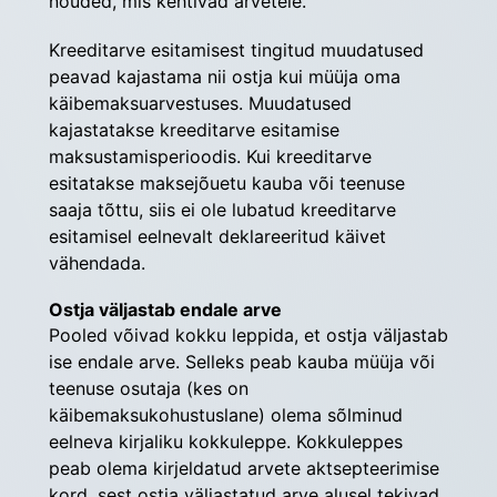
nõuded, mis kehtivad arvetele.
Kreeditarve esitamisest tingitud muudatused 
peavad kajastama nii ostja kui müüja oma 
käibemaksu­arvestuses. Muudatused 
kajastatakse kreeditarve esitamise 
maksustamisperioodis. Kui kreeditarve 
esitatakse maksejõuetu kauba või teenuse 
saaja tõttu, siis ei ole lubatud kreeditarve 
esitamisel eelnevalt deklareeritud käivet 
vähendada.
Ostja väljastab endale arve
Pooled võivad kokku leppida, et ostja väljastab 
ise endale arve. Selleks peab kauba müüja või 
teenuse osutaja (kes on 
käibemaksukohustuslane) olema sõlminud 
eelneva kirjaliku kokkuleppe. Kokkuleppes 
peab olema kirjeldatud arvete aktsepteerimise 
kord, sest ostja väljastatud arve alusel tekivad 