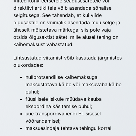
Viited konkreetsetele seadusesätetele või 
direktiivi artiklitele võib asendada sõnalise 
selgitusega. See tähendab, et kui viide 
õigusaktile on võimalik asendada muu selge ja 
üheselt mõistetava märkega, siis pole vaja 
otsida õigusaktist sätet, mille alusel tehing on 
käibemaksust vabastatud.
Lihtsustatud viitamist võib kasutada järgmistes 
olukordades:
nullprotsendilise käibemaksuga
maksustatava käibe või maksuvaba käibe
puhul;
füüsilisele isikule müüdava kauba
ekspordina käsitamise puhul;
uue transpordivahendi EL sisesel
võõrandamisel;
maksuesindaja tehtava tehingu korral.