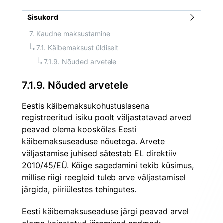
Sisukord
7. Kaudne maksustamine
7.1. Käibemaksust üldiselt
7.1.9. Nõuded arvetele
7.1.9. Nõuded arvetele
Eestis käibemaksukohustuslasena 
registreeritud isiku poolt﻿ väljastatavad arved 
peavad olema kooskõlas Eesti 
käibemaksuseaduse nõuetega. Arvete 
väljastamise juhised sätestab EL direktiiv 
2010/45/EÜ. Kõige sagedamini tekib küsimus, 
millise riigi reegleid tuleb arve väljastamisel 
järgida, piiriülestes tehingutes.
Eesti käibemaksuseaduse järgi peavad arvel 