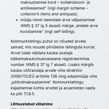
maksustamise kord – kollektsiooni- ja
antiikesemed” (ingl
margin scheme –
collector’s items and antiques
);
müüja nimel iseendale arve väljastamisel
(KMS § 37 lg 5 alusel) märge „endale arve
koostamine” (ingl
self-billing
).
Kolmnurktehingu puhul on nõuded arvele 
samad, mis muude piiriüleste tehingute korral. 
Arvel tuleb näidata kauba soetaja 
käibemaksukohustuslasena registreerimise 
number (KMS § 37 lg 7 alusel). Lisaks märgib 
kauba võõrandaja arvele viite direktiivi 
2006/112/EÜ artiklile 138 ning edasimüüja viite 
„pöördmaksustamine”. Kolmnurktehingu 
kajastamise kohta arvetel ja aruannetes vaata 
ka ptk 7.1.8.5.
Lihtsustatud viitamine