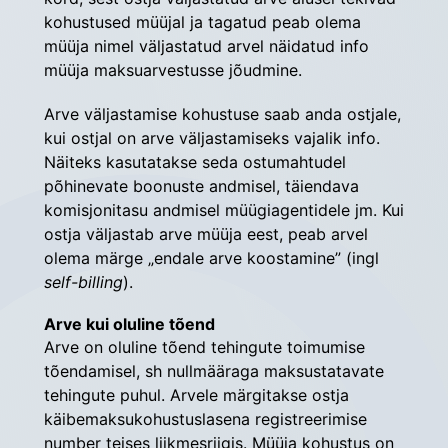
kohustused müüjal ja tagatud peab olema 
müüja nimel väljastatud arvel näidatud info 
müüja maksuarvestusse jõudmine.
Arve väljastamise kohustuse saab anda ostjale, 
kui ostjal on arve väljastamiseks vajalik info. 
Näiteks kasutatakse seda ostumahtudel 
põhinevate boonuste andmisel, täiendava 
komisjonitasu andmisel müügiagentidele jm. Kui 
ostja väljastab arve müüja eest, peab arvel 
olema märge „endale arve koostamine” (ingl 
self-billing
).
Arve kui oluline tõend
Arve on oluline tõend tehingute toimumise 
tõendamisel, sh nullmääraga maksustatavate 
tehingute puhul. Arvele märgitakse ostja 
käibemaksukohustuslasena registreerimise 
number teises liikmesriigis. Müüja kohustus on 