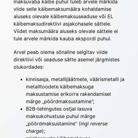
maksu­vaba käibe puhul tuleb arvele märkida 
viide selle käibemaksumäära kohaldamise 
aluseks olevale käibemaksuseaduse või EL 
käibemaksudirektiivi asja­kohasele sättele. 
Viidet maksumäära aluseks olevale sättele ei 
tule arvele märkida kauba ekspordi puhul.
Arvel peab olema sõnaline selgitav viide 
direktiivi või seaduse sätte asemel järgmistes 
olukordades:
kinnisasja, metallijäätmete, väärismetalli ja
metalltoodete käibemaksuga
maksustamise erikorra rakendamisel
märge „pöördmaksustamine”;
B2B-tehingutes ostjal lasuva
maksukohustuse puhul märge
„pöördmaksustamine” (ingl
reverse
charge
);