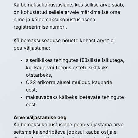
Käibemaksukohustuslane, kes sellise arve saab, 
on kohustatud sellele arvele märkima ise oma 
nime ja käibemaksukohustuslasena 
registreerimise numbri.
Käibemaksuseaduse nõuete kohast arvet ei 
pea väljastama:
siseriiklikes tehingutes füüsiliste isikutega,
kui kaup või teenus osteti isiklikuks
otstarbeks,
OSS erikorra alusel müüdud kaupade
eest,
maksuvabaks käibeks loetavate tehingute
eest.
Arve väljastamise aeg
Käibemaksukohustuslane peab väljastama arve 
seitsme kalendripäeva jooksul kauba ostjale 