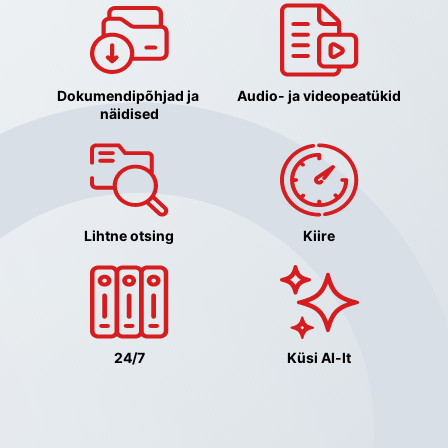
Dokumendipõhjad ja 
Audio- ja videopeatükid
näidised
Lihtne otsing
Kiire
24/7
Küsi AI-lt