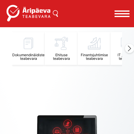
Äripäeva Teabevara ja Nõuandekeskus
Dokumendinäidiste
Ehituse
Finantsjuhtimise
IT juhtimi
teabevara
teabevara
teabevara
teabevar