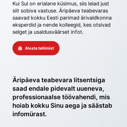
Kui Sul on erialane küsimus, siis leiad just 
siit sobiva vastuse. Äripäeva teabevaras 
saavad kokku Eesti parimad ärivaldkonna 
eksperdid ja nende kolleegid, kes otsivad 
selget ja usaldusväärset infot. 
Alusta tellimist
Äripäeva teabevara litsentsiga 
saad endale pidevalt uueneva, 
professionaalse töövahendi, mis 
hoiab kokku Sinu aega ja säästab 
infomürast.