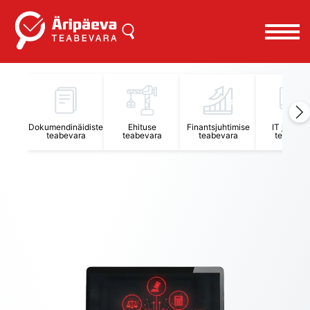
Äripäeva Teabevara ja Nõuandekeskus
Dokumendinäidiste
Ehituse
Finantsjuhtimise
IT juhtimi
teabevara
teabevara
teabevara
teabevar