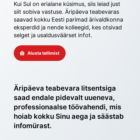
Kui Sul on erialane küsimus, siis leiad just 
siit sobiva vastuse. Äripäeva teabevaras 
saavad kokku Eesti parimad ärivaldkonna 
eksperdid ja nende kolleegid, kes otsivad 
selget ja usaldusväärset infot. 
Alusta tellimist
Äripäeva teabevara litsentsiga 
saad endale pidevalt uueneva, 
professionaalse töövahendi, mis 
hoiab kokku Sinu aega ja säästab 
infomürast.