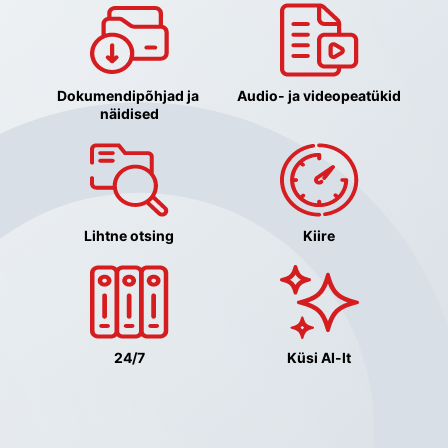
Dokumendipõhjad ja 
Audio- ja videopeatükid
näidised
Lihtne otsing
Kiire
24/7
Küsi AI-lt