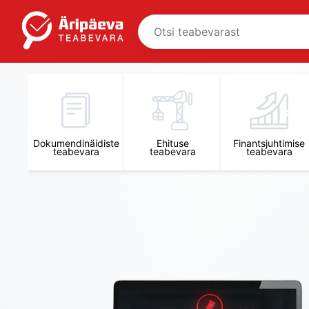
Äripäeva Teabevara ja Nõuandekeskus
Dokumendinäidiste
Ehituse
Finantsjuhtimise
teabevara
teabevara
teabevara