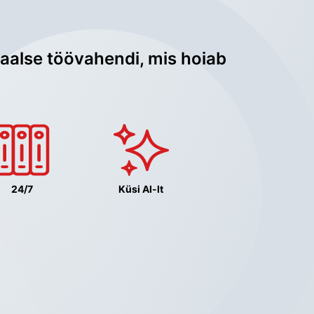
aalse töövahendi, mis hoiab 
24/7
Küsi AI-lt