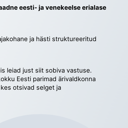
adne eesti- ja venekeelse erialase 
ajakohane ja hästi struktureeritud 
 
s leiad just siit sobiva vastuse. 
okku Eesti parimad ärivaldkonna 
kes otsivad selget ja 