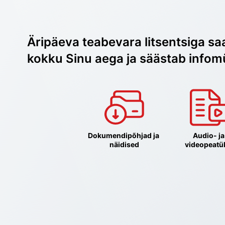
Äripäeva teabevara litsentsiga sa
kokku Sinu aega ja säästab infom
Dokumendipõhjad ja 
Audio- ja 
näidised
videopeatü