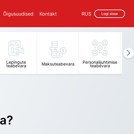
Õigusuudised
Kontakt
RUS
Logi sisse
Lepingute
Personalijuhtimise
Raam
Maksuteabevara
teabevara
teabevara
t
ra?