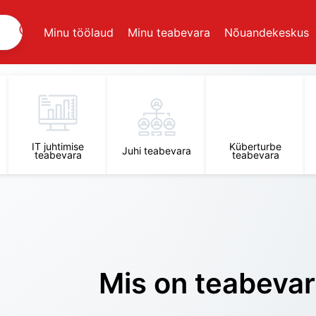
Minu töölaud
Minu teabevara
Nõuandekeskus
IT juhtimise
Küberturbe
Juhi teabevara
teabevara
teabevara
Mis on teabeva