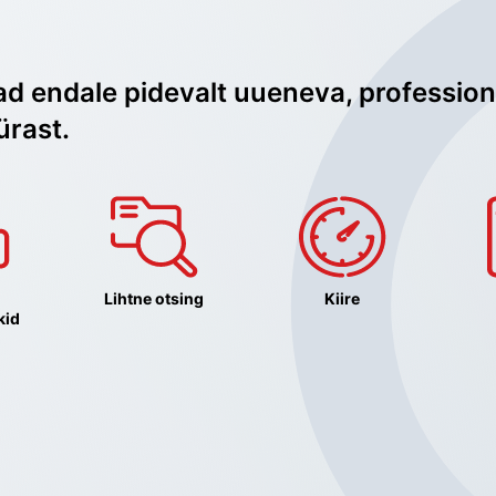
ad endale pidevalt uueneva, profession
ürast.
Lihtne otsing
Kiire
kid