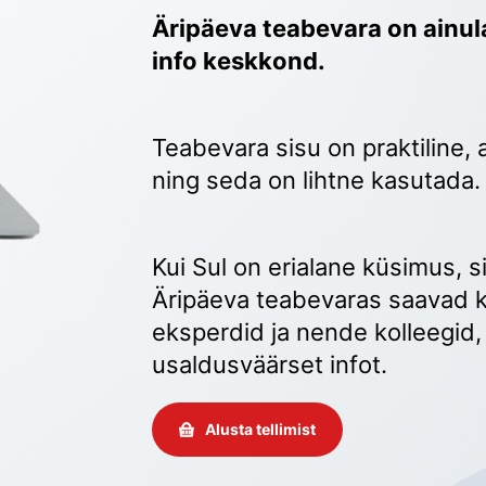
Äripäeva teabevara on ainula
info keskkond.
Teabevara sisu on praktiline, 
ning seda on lihtne kasutada.
Kui Sul on erialane küsimus, sii
Äripäeva teabevaras saavad k
eksperdid ja nende kolleegid, 
usaldusväärset infot. 
Alusta tellimist