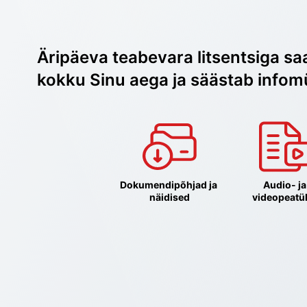
Äripäeva teabevara litsentsiga sa
kokku Sinu aega ja säästab infom
Dokumendipõhjad ja 
Audio- ja 
näidised
videopeatü