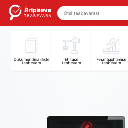
Äripäeva Teabevara ja Nõuandekeskus
Dokumendinäidiste
Ehituse
Finantsjuhtimise
teabevara
teabevara
teabevara