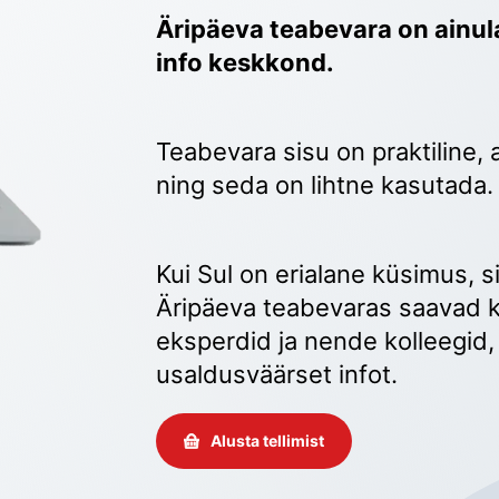
Äripäeva teabevara on ainula
info keskkond.
Teabevara sisu on praktiline, 
ning seda on lihtne kasutada.
Kui Sul on erialane küsimus, sii
Äripäeva teabevaras saavad k
eksperdid ja nende kolleegid, 
usaldusväärset infot. 
Alusta tellimist