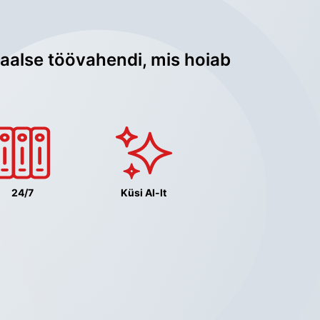
aalse töövahendi, mis hoiab 
24/7
Küsi AI-lt