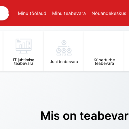
Minu töölaud
Minu teabevara
Nõuandekeskus
IT juhtimise
Küberturbe
Juhi teabevara
teabevara
teabevara
Mis on teabeva