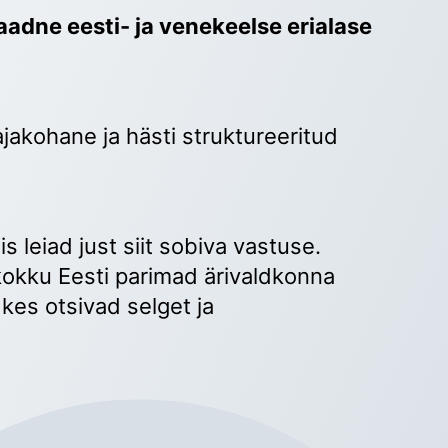
adne eesti- ja venekeelse erialase 
ajakohane ja hästi struktureeritud 
 
s leiad just siit sobiva vastuse. 
okku Eesti parimad ärivaldkonna 
kes otsivad selget ja 