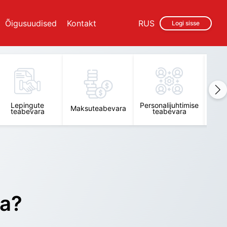
Õigusuudised
Kontakt
RUS
Logi sisse
Lepingute
Personalijuhtimise
Raam
Maksuteabevara
teabevara
teabevara
t
ra?