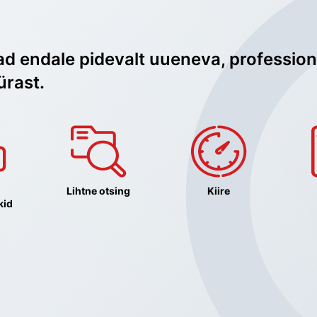
ad endale pidevalt uueneva, profession
ürast.
Lihtne otsing
Kiire
kid