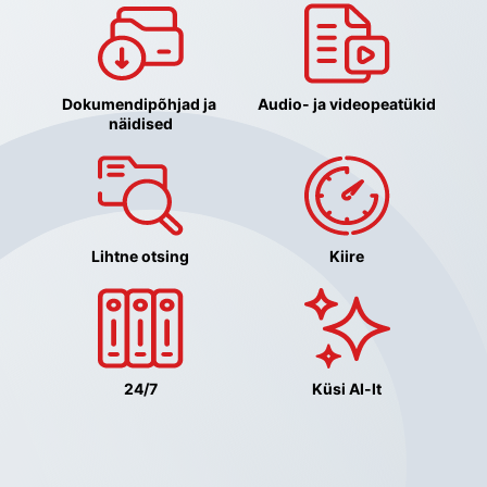
Dokumendipõhjad ja 
Audio- ja videopeatükid
näidised
Lihtne otsing
Kiire
24/7
Küsi AI-lt