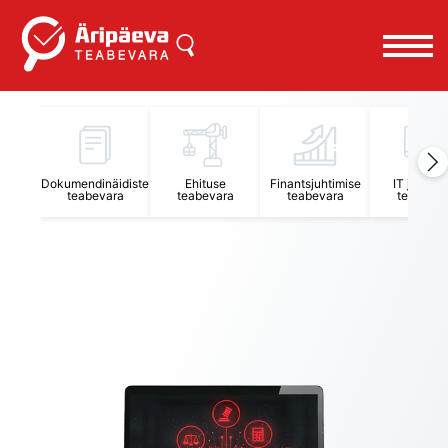
Äripäeva Teabevara ja Nõuandekeskus
Dokumendinäidiste
Ehituse
Finantsjuhtimise
IT juhtimi
teabevara
teabevara
teabevara
teabevar