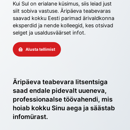
Kui Sul on erialane küsimus, siis leiad just 
siit sobiva vastuse. Äripäeva teabevaras 
saavad kokku Eesti parimad ärivaldkonna 
eksperdid ja nende kolleegid, kes otsivad 
selget ja usaldusväärset infot. 
Alusta tellimist
Äripäeva teabevara litsentsiga 
saad endale pidevalt uueneva, 
professionaalse töövahendi, mis 
hoiab kokku Sinu aega ja säästab 
infomürast.