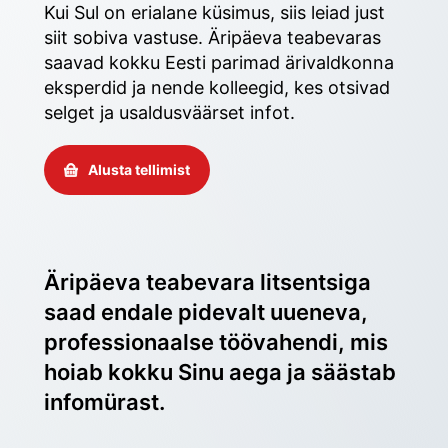
Kui Sul on erialane küsimus, siis leiad just 
siit sobiva vastuse. Äripäeva teabevaras 
saavad kokku Eesti parimad ärivaldkonna 
eksperdid ja nende kolleegid, kes otsivad 
selget ja usaldusväärset infot. 
Alusta tellimist
Äripäeva teabevara litsentsiga 
saad endale pidevalt uueneva, 
professionaalse töövahendi, mis 
hoiab kokku Sinu aega ja säästab 
infomürast.