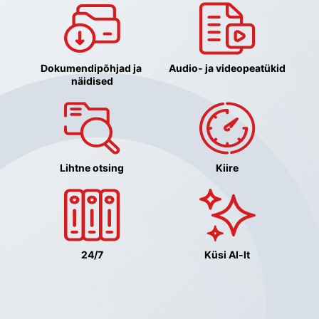
Dokumendipõhjad ja 
Audio- ja videopeatükid
näidised
Lihtne otsing
Kiire
24/7
Küsi AI-lt