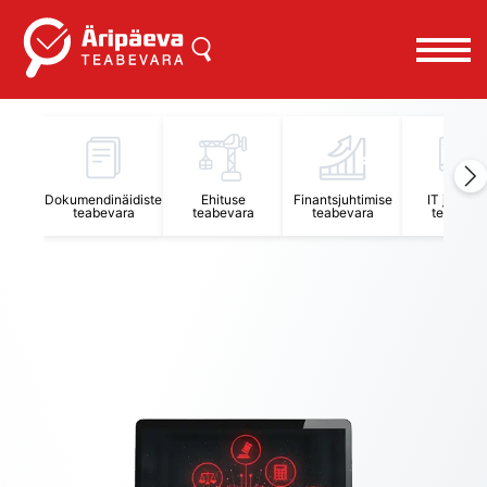
Äripäeva Teabevara ja Nõuandekeskus
Dokumendinäidiste
Ehituse
Finantsjuhtimise
IT juhtimi
teabevara
teabevara
teabevara
teabevar