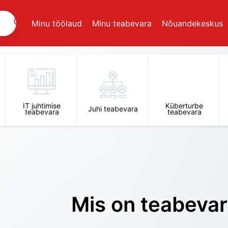
Minu töölaud
Minu teabevara
Nõuandekeskus
IT juhtimise
Küberturbe
Juhi teabevara
teabevara
teabevara
Mis on teabeva