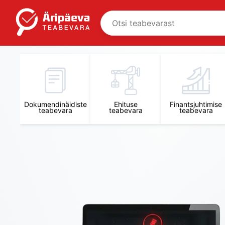
Äripäeva Teabevara ja Nõuandekeskus
Dokumendinäidiste
Ehituse
Finantsjuhtimise
teabevara
teabevara
teabevara