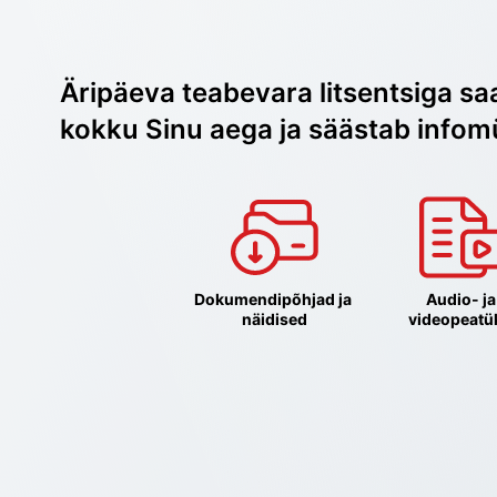
Äripäeva teabevara litsentsiga sa
kokku Sinu aega ja säästab infom
Dokumendipõhjad ja 
Audio- ja 
näidised
videopeatü