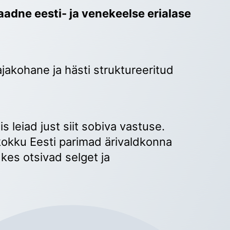
adne eesti- ja venekeelse erialase 
ajakohane ja hästi struktureeritud 
 
s leiad just siit sobiva vastuse. 
okku Eesti parimad ärivaldkonna 
kes otsivad selget ja 