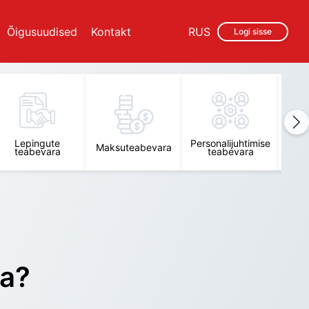
Õigusuudised
Kontakt
RUS
Logi sisse
Lepingute
Personalijuhtimise
Raam
Maksuteabevara
teabevara
teabevara
t
ra?