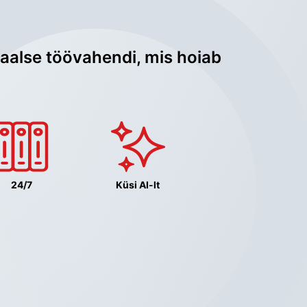
aalse töövahendi, mis hoiab 
24/7
Küsi AI-lt