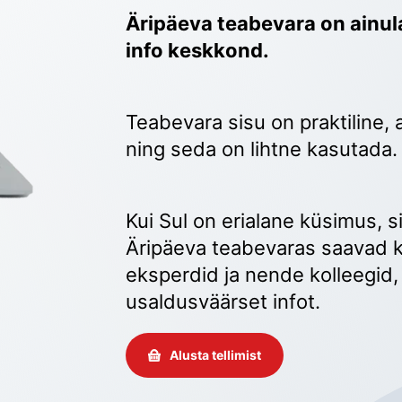
Äripäeva teabevara on ainula
info keskkond.
Teabevara sisu on praktiline, 
ning seda on lihtne kasutada.
Kui Sul on erialane küsimus, sii
Äripäeva teabevaras saavad k
eksperdid ja nende kolleegid, 
usaldusväärset infot. 
Alusta tellimist