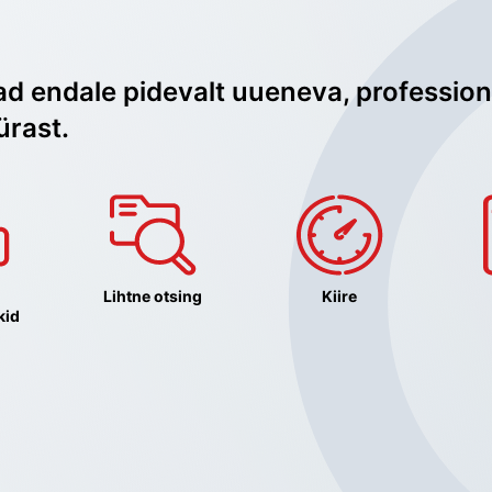
ad endale pidevalt uueneva, profession
ürast.
Lihtne otsing
Kiire
kid