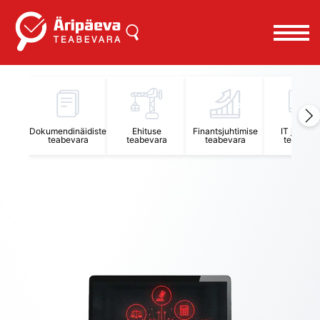
Äripäeva Teabevara ja Nõuandekeskus
Dokumendinäidiste
Ehituse
Finantsjuhtimise
IT juhtimi
teabevara
teabevara
teabevara
teabevar