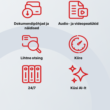
Dokumendipõhjad ja 
Audio- ja videopeatükid
näidised
Lihtne otsing
Kiire
24/7
Küsi AI-lt