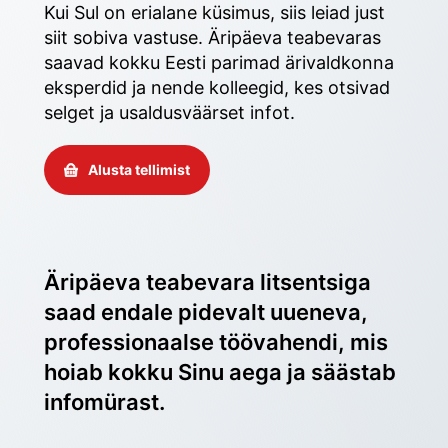
Kui Sul on erialane küsimus, siis leiad just 
siit sobiva vastuse. Äripäeva teabevaras 
saavad kokku Eesti parimad ärivaldkonna 
eksperdid ja nende kolleegid, kes otsivad 
selget ja usaldusväärset infot. 
Alusta tellimist
Äripäeva teabevara litsentsiga 
saad endale pidevalt uueneva, 
professionaalse töövahendi, mis 
hoiab kokku Sinu aega ja säästab 
infomürast.