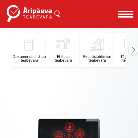
Äripäeva Teabevara ja Nõuandekeskus
Dokumendinäidiste
Ehituse
Finantsjuhtimise
IT juhtimi
teabevara
teabevara
teabevara
teabevar