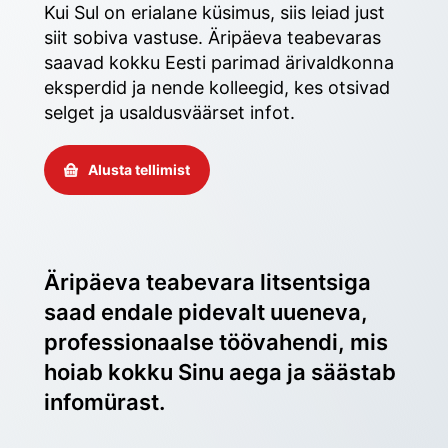
Kui Sul on erialane küsimus, siis leiad just 
siit sobiva vastuse. Äripäeva teabevaras 
saavad kokku Eesti parimad ärivaldkonna 
eksperdid ja nende kolleegid, kes otsivad 
selget ja usaldusväärset infot. 
Alusta tellimist
Äripäeva teabevara litsentsiga 
saad endale pidevalt uueneva, 
professionaalse töövahendi, mis 
hoiab kokku Sinu aega ja säästab 
infomürast.