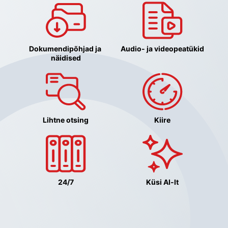
Dokumendipõhjad ja 
Audio- ja videopeatükid
näidised
Lihtne otsing
Kiire
24/7
Küsi AI-lt