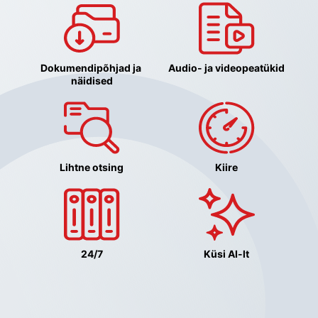
Dokumendipõhjad ja 
Audio- ja videopeatükid
näidised
Lihtne otsing
Kiire
24/7
Küsi AI-lt