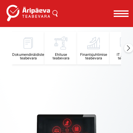
Äripäeva Teabevara ja Nõuandekeskus
Dokumendinäidiste
Ehituse
Finantsjuhtimise
IT juhtimi
teabevara
teabevara
teabevara
teabevar