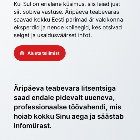
Kui Sul on erialane küsimus, siis leiad just 
siit sobiva vastuse. Äripäeva teabevaras 
saavad kokku Eesti parimad ärivaldkonna 
eksperdid ja nende kolleegid, kes otsivad 
selget ja usaldusväärset infot. 
Alusta tellimist
Äripäeva teabevara litsentsiga 
saad endale pidevalt uueneva, 
professionaalse töövahendi, mis 
hoiab kokku Sinu aega ja säästab 
infomürast.