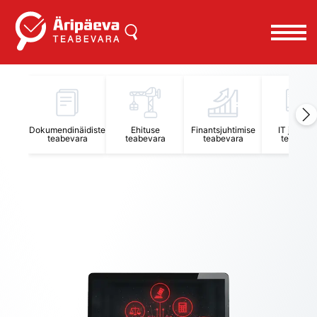
Äripäeva Teabevara ja Nõuandekeskus
Dokumendinäidiste
Ehituse
Finantsjuhtimise
IT juhtimi
teabevara
teabevara
teabevara
teabevar