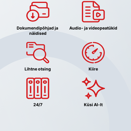
Dokumendipõhjad ja 
Audio- ja videopeatükid
näidised
Lihtne otsing
Kiire
24/7
Küsi AI-lt