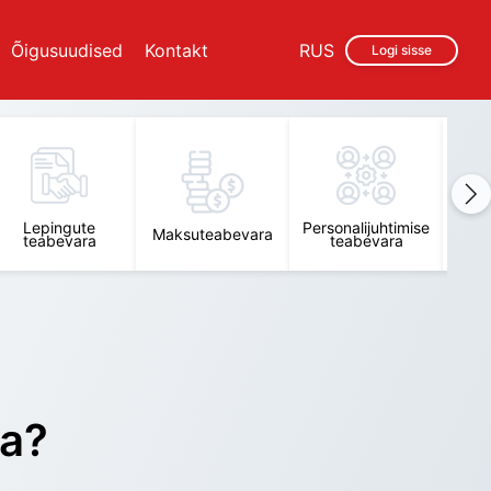
Õigusuudised
Kontakt
RUS
Logi sisse
Lepingute
Personalijuhtimise
Raam
Maksuteabevara
teabevara
teabevara
t
ra?