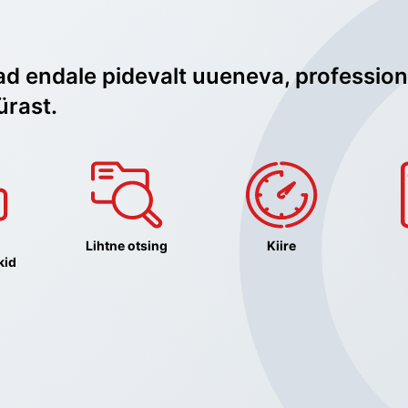
ad endale pidevalt uueneva, profession
ürast.
Lihtne otsing
Kiire
kid