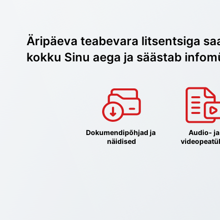
Äripäeva teabevara litsentsiga sa
kokku Sinu aega ja säästab infom
Dokumendipõhjad ja 
Audio- ja 
näidised
videopeatü