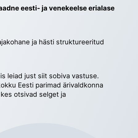
adne eesti- ja venekeelse erialase 
ajakohane ja hästi struktureeritud 
 
s leiad just siit sobiva vastuse. 
okku Eesti parimad ärivaldkonna 
kes otsivad selget ja 