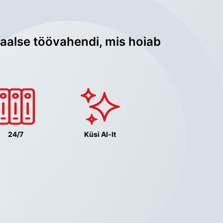
aalse töövahendi, mis hoiab 
24/7
Küsi AI-lt