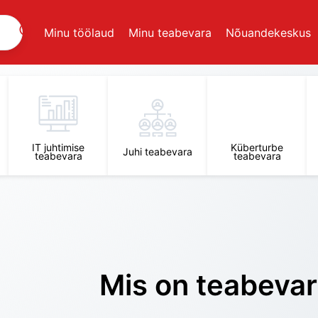
Minu töölaud
Minu teabevara
Nõuandekeskus
IT juhtimise
Küberturbe
Juhi teabevara
teabevara
teabevara
Mis on teabeva