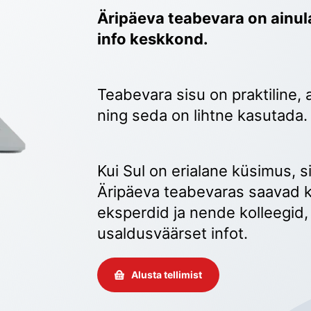
Äripäeva teabevara on ainula
info keskkond.
Teabevara sisu on praktiline, 
ning seda on lihtne kasutada.
Kui Sul on erialane küsimus, sii
Äripäeva teabevaras saavad k
eksperdid ja nende kolleegid, 
usaldusväärset infot. 
Alusta tellimist