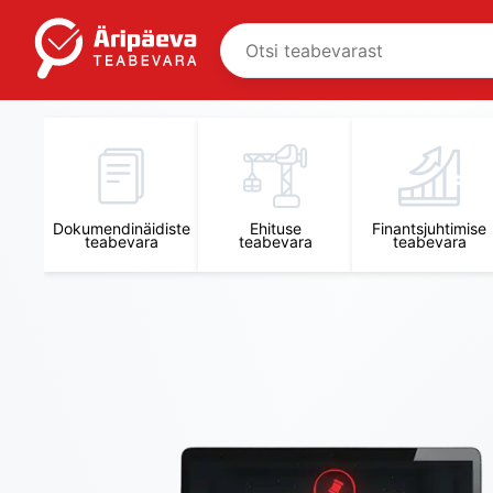
Äripäeva Teabevara ja Nõuandekeskus
Dokumendinäidiste
Ehituse
Finantsjuhtimise
teabevara
teabevara
teabevara