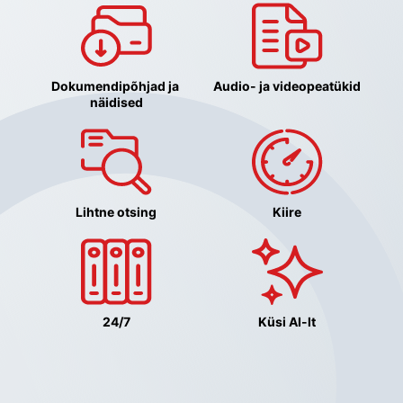
Dokumendipõhjad ja 
Audio- ja videopeatükid
näidised
Lihtne otsing
Kiire
24/7
Küsi AI-lt