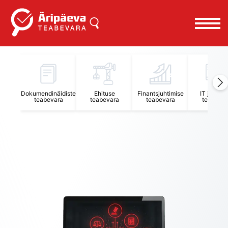
Äripäeva Teabevara ja Nõuandekeskus
Dokumendinäidiste
Ehituse
Finantsjuhtimise
IT juhtimi
teabevara
teabevara
teabevara
teabevar