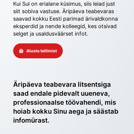
Kui Sul on erialane küsimus, siis leiad just 
siit sobiva vastuse. Äripäeva teabevaras 
saavad kokku Eesti parimad ärivaldkonna 
eksperdid ja nende kolleegid, kes otsivad 
selget ja usaldusväärset infot. 
Alusta tellimist
Äripäeva teabevara litsentsiga 
saad endale pidevalt uueneva, 
professionaalse töövahendi, mis 
hoiab kokku Sinu aega ja säästab 
infomürast.