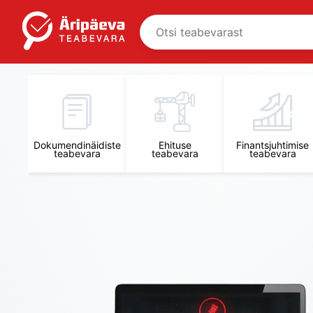
Äripäeva Teabevara ja Nõuandekeskus
Dokumendinäidiste
Ehituse
Finantsjuhtimise
teabevara
teabevara
teabevara