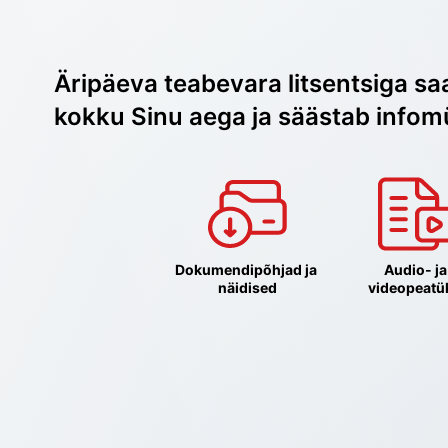
Äripäeva teabevara litsentsiga sa
kokku Sinu aega ja säästab infom
Dokumendipõhjad ja 
Audio- ja 
näidised
videopeatü