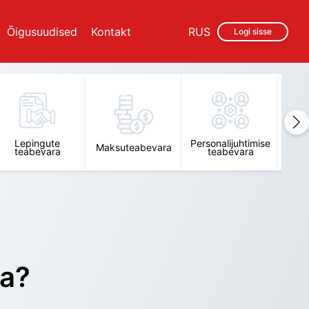
Õigusuudised
Kontakt
RUS
Logi sisse
Lepingute
Personalijuhtimise
Raam
Maksuteabevara
teabevara
teabevara
t
ra?