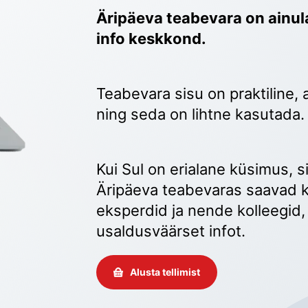
Äripäeva teabevara on ainula
info keskkond.
Teabevara sisu on praktiline, 
ning seda on lihtne kasutada.
Kui Sul on erialane küsimus, sii
Äripäeva teabevaras saavad k
eksperdid ja nende kolleegid, 
usaldusväärset infot. 
Alusta tellimist