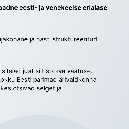
adne eesti- ja venekeelse erialase 
ajakohane ja hästi struktureeritud 
 
s leiad just siit sobiva vastuse. 
okku Eesti parimad ärivaldkonna 
kes otsivad selget ja 