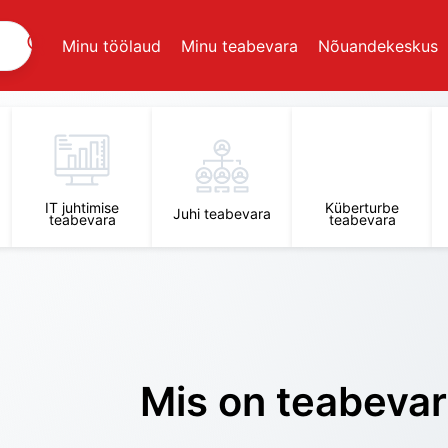
Minu töölaud
Minu teabevara
Nõuandekeskus
IT juhtimise
Küberturbe
Juhi teabevara
teabevara
teabevara
Mis on teabeva