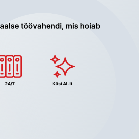
aalse töövahendi, mis hoiab 
24/7
Küsi AI-lt