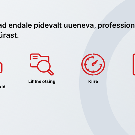
ad endale pidevalt uueneva, profession
ürast.
Lihtne otsing
Kiire
kid