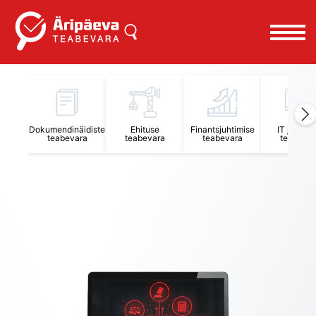
Äripäeva Teabevara ja Nõuandekeskus
Dokumendinäidiste
Ehituse
Finantsjuhtimise
IT juhtimi
teabevara
teabevara
teabevara
teabevar