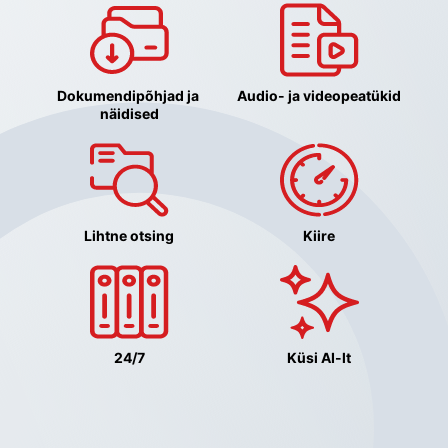
Dokumendipõhjad ja 
Audio- ja videopeatükid
näidised
Lihtne otsing
Kiire
24/7
Küsi AI-lt