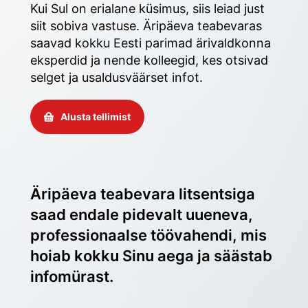
Kui Sul on erialane küsimus, siis leiad just 
siit sobiva vastuse. Äripäeva teabevaras 
saavad kokku Eesti parimad ärivaldkonna 
eksperdid ja nende kolleegid, kes otsivad 
selget ja usaldusväärset infot. 
Alusta tellimist
Äripäeva teabevara litsentsiga 
saad endale pidevalt uueneva, 
professionaalse töövahendi, mis 
hoiab kokku Sinu aega ja säästab 
infomürast.