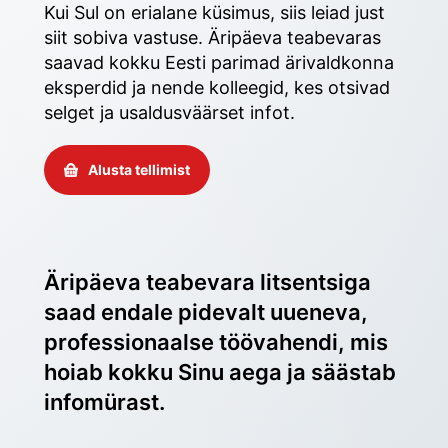
Kui Sul on erialane küsimus, siis leiad just 
siit sobiva vastuse. Äripäeva teabevaras 
saavad kokku Eesti parimad ärivaldkonna 
eksperdid ja nende kolleegid, kes otsivad 
selget ja usaldusväärset infot. 
Alusta tellimist
Äripäeva teabevara litsentsiga 
saad endale pidevalt uueneva, 
professionaalse töövahendi, mis 
hoiab kokku Sinu aega ja säästab 
infomürast.