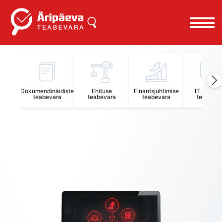
Äripäeva Teabevara ja Nõuandekeskus
Dokumendinäidiste
Ehituse
Finantsjuhtimise
IT juhtimi
teabevara
teabevara
teabevara
teabevar