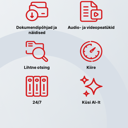
Dokumendipõhjad ja 
Audio- ja videopeatükid
näidised
Lihtne otsing
Kiire
24/7
Küsi AI-lt