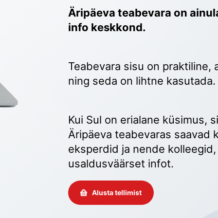
Äripäeva teabevara on ainula
info keskkond.
Teabevara sisu on praktiline, 
ning seda on lihtne kasutada.
Kui Sul on erialane küsimus, sii
Äripäeva teabevaras saavad k
eksperdid ja nende kolleegid, 
usaldusväärset infot. 
Alusta tellimist