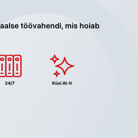
aalse töövahendi, mis hoiab 
24/7
Küsi AI-lt