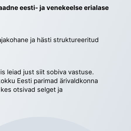
adne eesti- ja venekeelse erialase 
ajakohane ja hästi struktureeritud 
 
s leiad just siit sobiva vastuse. 
okku Eesti parimad ärivaldkonna 
kes otsivad selget ja 