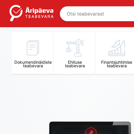
Äripäeva Teabevara ja Nõuandekeskus
Dokumendinäidiste
Ehituse
Finantsjuhtimise
teabevara
teabevara
teabevara