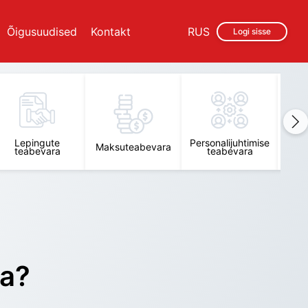
Õigusuudised
Kontakt
RUS
Logi sisse
Lepingute
Personalijuhtimise
Raam
Maksuteabevara
teabevara
teabevara
t
ra?