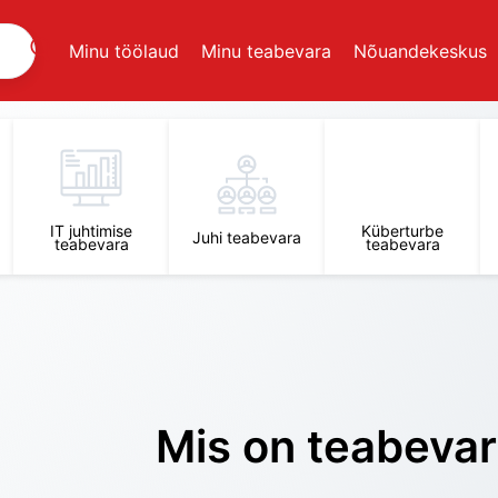
Minu töölaud
Minu teabevara
Nõuandekeskus
IT juhtimise
Küberturbe
Juhi teabevara
teabevara
teabevara
Mis on teabeva