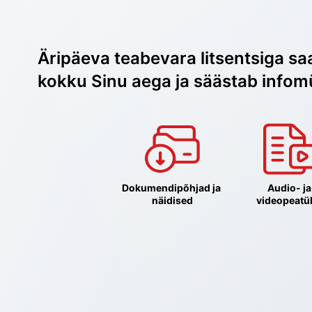
Äripäeva teabevara litsentsiga sa
kokku Sinu aega ja säästab infom
Dokumendipõhjad ja 
Audio- ja 
näidised
videopeatü