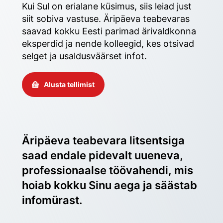
Kui Sul on erialane küsimus, siis leiad just 
siit sobiva vastuse. Äripäeva teabevaras 
saavad kokku Eesti parimad ärivaldkonna 
eksperdid ja nende kolleegid, kes otsivad 
selget ja usaldusväärset infot. 
Alusta tellimist
Äripäeva teabevara litsentsiga 
saad endale pidevalt uueneva, 
professionaalse töövahendi, mis 
hoiab kokku Sinu aega ja säästab 
infomürast.