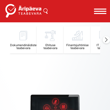
Äripäeva Teabevara ja Nõuandekeskus
Dokumendinäidiste
Ehituse
Finantsjuhtimise
IT juhtimi
teabevara
teabevara
teabevara
teabevar