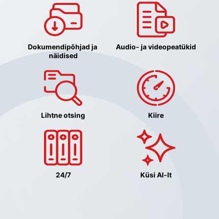
Dokumendipõhjad ja 
Audio- ja videopeatükid
näidised
Lihtne otsing
Kiire
24/7
Küsi AI-lt