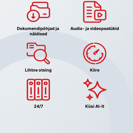
Dokumendipõhjad ja 
Audio- ja videopeatükid
näidised
Lihtne otsing
Kiire
24/7
Küsi AI-lt