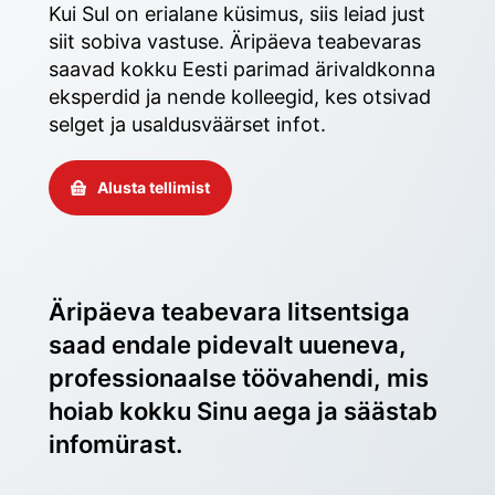
Kui Sul on erialane küsimus, siis leiad just 
siit sobiva vastuse. Äripäeva teabevaras 
saavad kokku Eesti parimad ärivaldkonna 
eksperdid ja nende kolleegid, kes otsivad 
selget ja usaldusväärset infot. 
Alusta tellimist
Äripäeva teabevara litsentsiga 
saad endale pidevalt uueneva, 
professionaalse töövahendi, mis 
hoiab kokku Sinu aega ja säästab 
infomürast.