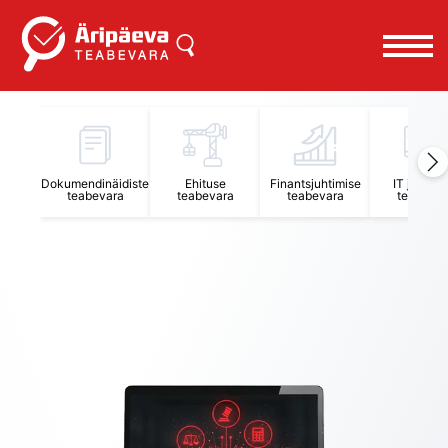
Äripäeva Teabevara ja Nõuandekeskus
Dokumendinäidiste
Ehituse
Finantsjuhtimise
IT juhtimi
teabevara
teabevara
teabevara
teabevar